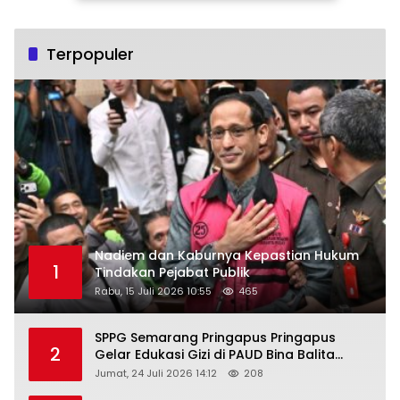
Terpopuler
Nadiem dan Kaburnya Kepastian Hukum
1
Tindakan Pejabat Publik
Rabu, 15 Juli 2026 10:55
465
SPPG Semarang Pringapus Pringapus
2
Gelar Edukasi Gizi di PAUD Bina Balita
Peringati Hari Anak Nasional 2026
Jumat, 24 Juli 2026 14:12
208