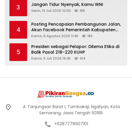
Jangan Tidur Nyenyak, Kamu WNI
3
Senin, 13 Juli 2026 10:05
189
Posting Pencapaian Pembangunan Jalan,
4
Akun Facebook Pemerintah Kabupaten
Rembang “Dirujak” Warganet
Kamis, 6 Agustus 2026 11:46
185
Presiden sebagai Pelapor: Dilema Etika di
5
Balik Pasal 218–220 KUHP
Kamis, 9 Juli 2026 16:45
164
Jl. Tanjungsari Barat I, Tambakaji, Ngaliyan, Kota
Semarang, Jawa Tengah 50185
+6287778907101