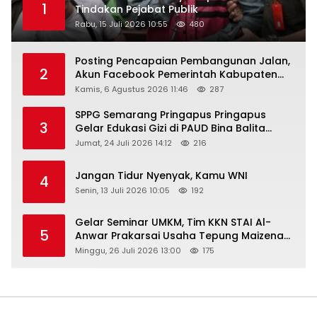
1
Tindakan Pejabat Publik
Rabu, 15 Juli 2026 10:55
480
Posting Pencapaian Pembangunan Jalan,
2
Akun Facebook Pemerintah Kabupaten
Rembang “Dirujak” Warganet
Kamis, 6 Agustus 2026 11:46
287
SPPG Semarang Pringapus Pringapus
3
Gelar Edukasi Gizi di PAUD Bina Balita
Peringati Hari Anak Nasional 2026
Jumat, 24 Juli 2026 14:12
216
Jangan Tidur Nyenyak, Kamu WNI
4
Senin, 13 Juli 2026 10:05
192
Gelar Seminar UMKM, Tim KKN STAI Al-
5
Anwar Prakarsai Usaha Tepung Maizena
di Logung
Minggu, 26 Juli 2026 13:00
175