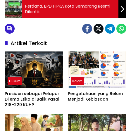
Perdana, BPD HIPKA Kota Semarang Resmi
Dilantik
Artikel Terkait
Hukum
Kolom
Presiden sebagai Pelapor:
Pengetahuan yang Belum
Dilema Etika di Balik Pasal
Menjadi Kebiasaan
218–220 KUHP