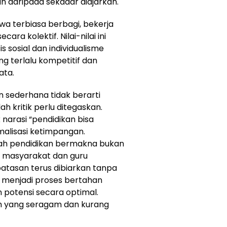
an daripada sekadar diajarkan.
wa terbiasa berbagi, bekerja
ra kolektif. Nilai-nilai ini
is sosial dan individualisme
g terlalu kompetitif dan
ata.
 sederhana tidak berarti
ah kritik perlu ditegaskan.
k narasi “pendidikan bisa
malisasi ketimpangan.
ah pendidikan bermakna bukan
a masyarakat dan guru
batasan terus dibiarkan tanpa
ko menjadi proses bertahan
potensi secara optimal.
um yang seragam dan kurang