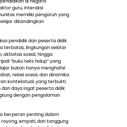
pendidikan di negara
or guru, interaksi
munitas memiliki pengaruh yang
belajar dibandingkan
a pendidik dan peserta didik
ga terbatas, lingkungan sekitar
aktivitas sosial, hingga
adi “buku teks hidup” yang
belajar bukan hanya menghafal
t, relasi sosial, dan dinamika
aran kontekstual, yang terbukti
n daya ingat peserta didik
angsung dengan pengalaman
uga berperan penting dalam
 royong, empati, dan tanggung