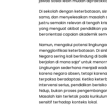
jawab sosial lebih mudah dipraktikk
Di sekolah dengan keterbatasan, sis
sama, dan menyelesaikan masalah seca
justru semakin relevan di tengah kris
yang menguat akibat pendidikan yan
berorientasi capaian akademik sem
Namun, mengakui potensi lingkungan
mengglorifikasi keterbatasan. Di sinil
Negara sering kali berlindung di bali
berjalan di mana saja” untuk menor
Lingkungan sederhana menjadi wad
karena negara absen, tetapi karen
terpaksa beradaptasi. Ketika keter
intervensi serius, pendidikan berisi
hidup, bukan proses pengembangan 
Masalah lain terletak pada kurikul
sensitif terhadap konteks lokal.