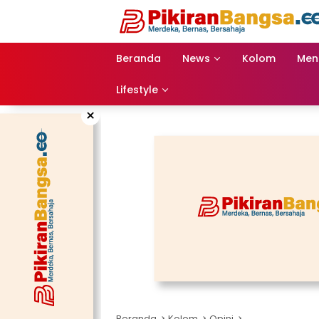
Langsung
ke
konten
Beranda
News
Kolom
Men
Lifestyle
×
Beranda
Kolom
Opini