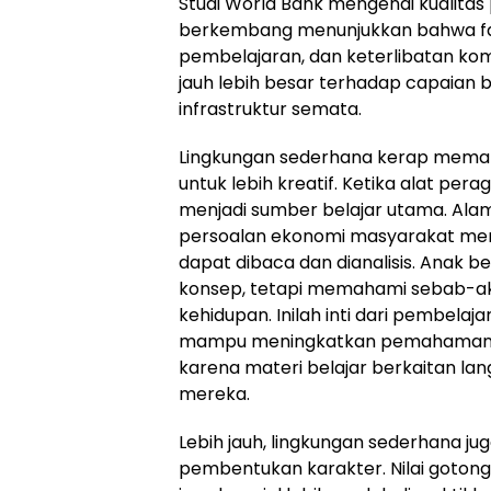
Studi World Bank mengenai kualitas 
berkembang menunjukkan bahwa fakt
pembelajaran, dan keterlibatan ko
jauh lebih besar terhadap capaian 
infrastruktur semata.
Lingkungan sederhana kerap memaks
untuk lebih kreatif. Ketika alat pera
menjadi sumber belajar utama. Alam, 
persoalan ekonomi masyarakat menj
dapat dibaca dan dianalisis. Anak 
konsep, tetapi memahami sebab-akiba
kehidupan. Inilah inti dari pembelaj
mampu meningkatkan pemahaman da
karena materi belajar berkaitan l
mereka.
Lebih jauh, lingkungan sederhana j
pembentukan karakter. Nilai gotong