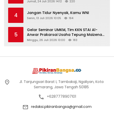
Peringati Hari Anak Nasional 2026
Jumat, 24 Juli 2026 14:12
220
Jangan Tidur Nyenyak, Kamu WNI
4
Senin, 13 Juli 2026 10:05
194
Gelar Seminar UMKM, Tim KKN STAI Al-
5
Anwar Prakarsai Usaha Tepung Maizena
di Logung
Minggu, 26 Juli 2026 13:00
183
Jl. Tanjungsari Barat I, Tambakaji, Ngaliyan, Kota
Semarang, Jawa Tengah 50185
+6287778907101
redaksi.pikiranbangsa@gmail.com