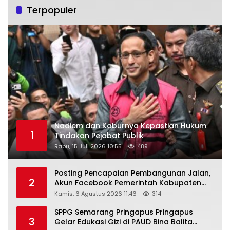
Terpopuler
Nadiem dan Kaburnya Kepastian Hukum
1
Tindakan Pejabat Publik
Rabu, 15 Juli 2026 10:55
489
Posting Pencapaian Pembangunan Jalan,
2
Akun Facebook Pemerintah Kabupaten
Rembang “Dirujak” Warganet
Kamis, 6 Agustus 2026 11:46
314
SPPG Semarang Pringapus Pringapus
3
Gelar Edukasi Gizi di PAUD Bina Balita