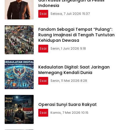
dari Kasus Lingkungan di Pesisir
Indonesia
Esai
Selasa, 7 Juli 2026 15:37
Fandom Sebagai Tempat “Pulang”:
Ruang Imajinasi di Tengah Tuntutan
Kehidupan Dewasa
Esai
Senin, 1 Juni 2026 9:18
Kedaulatan Digital: Saat Jaringan
Memegang Kendali Dunia
Esai
Senin, 11 Mei 2026 8:28
Operasi Sunyi Suara Rakyat
Esai
Kamis, 7 Mei 2026 10:15