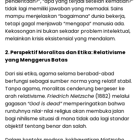
penderitaan?”, “apa yang terjadi setelah kematian?”
tidak lagi memiliki jawaban yang memadai. Sains
mampu menjelaskan “bagaimana” dunia bekerja,
tetapi gagal menjawab “mengapa” manusia ada.
Kekosongan ini bukan sekadar problem intelektual,
melainkan krisis eksistensial yang mendalam.
2. Perspektif Moralitas dan Etika: Relativisme
yang Menggerus Batas
Dari sisi etika, agama selama berabad-abad
berfungsi sebagai sumber norma yang relatif stabil.
Tanpa agama, moralitas cenderung bergeser ke
arah relativisme.
Friedrich Nietzsche
(1882) melalui
gagasan
“God is dead”
memperingatkan bahwa
runtuhnya nilai-nilai religius akan membuka jalan
bagi nihilisme situasi di mana tidak ada lagi standar
objektif tentang benar dan salah.
Dalam konteks modern, kekhawatiran
Nietzsche