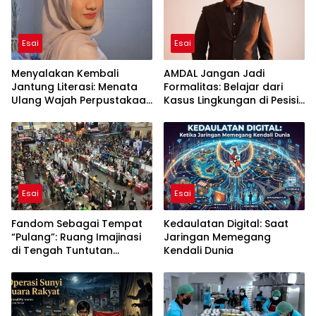
Esai
Esai
Menyalakan Kembali
AMDAL Jangan Jadi
Jantung Literasi: Menata
Formalitas: Belajar dari
Ulang Wajah Perpustakaan
Kasus Lingkungan di Pesisir
di Era Digital
Indonesia
Esai
Esai
Fandom Sebagai Tempat
Kedaulatan Digital: Saat
“Pulang”: Ruang Imajinasi
Jaringan Memegang
di Tengah Tuntutan
Kendali Dunia
Kehidupan Dewasa