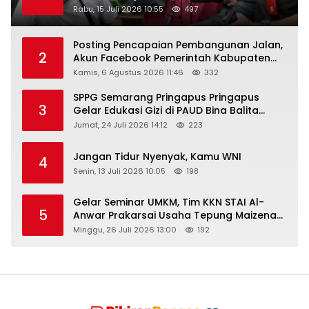
Rabu, 15 Juli 2026 10:55
497
Posting Pencapaian Pembangunan Jalan,
2
Akun Facebook Pemerintah Kabupaten
Rembang “Dirujak” Warganet
Kamis, 6 Agustus 2026 11:46
332
SPPG Semarang Pringapus Pringapus
3
Gelar Edukasi Gizi di PAUD Bina Balita
Peringati Hari Anak Nasional 2026
Jumat, 24 Juli 2026 14:12
223
Jangan Tidur Nyenyak, Kamu WNI
4
Senin, 13 Juli 2026 10:05
198
Gelar Seminar UMKM, Tim KKN STAI Al-
5
Anwar Prakarsai Usaha Tepung Maizena
di Logung
Minggu, 26 Juli 2026 13:00
192