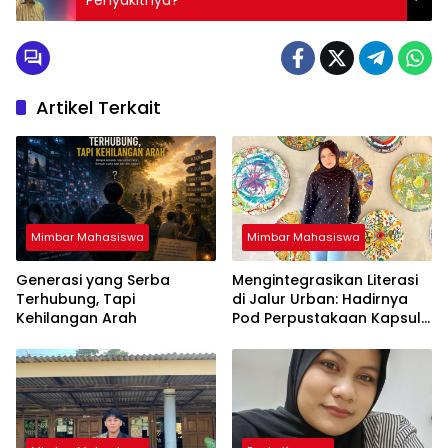
Artikel Terkait
Mimbar Mahasiswa
Mimbar Mahasiswa
Generasi yang Serba
Mengintegrasikan Literasi
Terhubung, Tapi
di Jalur Urban: Hadirnya
Kehilangan Arah
Pod Perpustakaan Kapsul
Mandiri dan EV-Library Jadi
Tren Terbaru