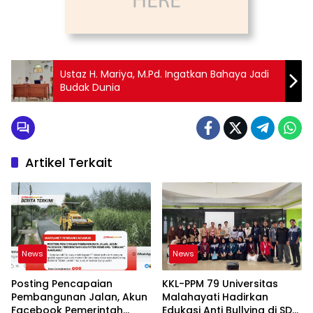
Ustaz H. Mariya, M.Pd. Ingatkan Bahaya Jadi
Budak Dunia
Artikel Terkait
News
News
Posting Pencapaian
KKL-PPM 79 Universitas
Pembangunan Jalan, Akun
Malahayati Hadirkan
Facebook Pemerintah
Edukasi Anti Bullying di SD