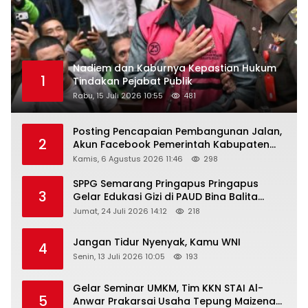
Nadiem dan Kaburnya Kepastian Hukum
1
Tindakan Pejabat Publik
Rabu, 15 Juli 2026 10:55
481
Posting Pencapaian Pembangunan Jalan,
2
Akun Facebook Pemerintah Kabupaten
Rembang “Dirujak” Warganet
Kamis, 6 Agustus 2026 11:46
298
SPPG Semarang Pringapus Pringapus
3
Gelar Edukasi Gizi di PAUD Bina Balita
Peringati Hari Anak Nasional 2026
Jumat, 24 Juli 2026 14:12
218
Jangan Tidur Nyenyak, Kamu WNI
4
Senin, 13 Juli 2026 10:05
193
Gelar Seminar UMKM, Tim KKN STAI Al-
5
Anwar Prakarsai Usaha Tepung Maizena