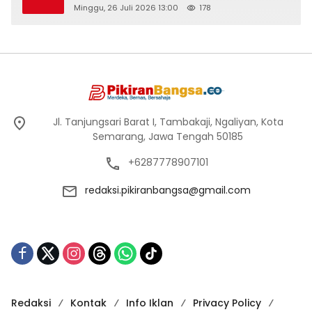
di Logung
Minggu, 26 Juli 2026 13:00
178
Jl. Tanjungsari Barat I, Tambakaji, Ngaliyan, Kota
Semarang, Jawa Tengah 50185
+6287778907101
redaksi.pikiranbangsa@gmail.com
Redaksi
Kontak
Info Iklan
Privacy Policy