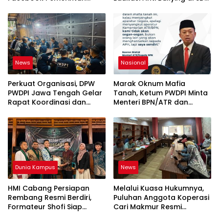
Kabupaten Rembang
IT Wahdatul Ummah Kota
“Dirujak” Warganet
Metero
News
Nasional
Perkuat Organisasi, DPW
Marak Oknum Mafia
PWDPI Jawa Tengah Gelar
Tanah, Ketum PWDPI Minta
Rapat Koordinasi dan
Menteri BPN/ATR dan
Bahas Persiapan
Kehutanan Turun ke
Pelantikan Pengurus Baru
Karimun Kepri
Dunia Kampus
News
HMI Cabang Persiapan
Melalui Kuasa Hukumnya,
Rembang Resmi Berdiri,
Puluhan Anggota Koperasi
Formateur Shofi Siap
Cari Makmur Resmi
Pimpin Fase Konsolidasi
Melayangkan Laporan