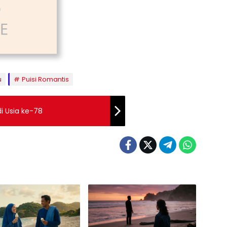
u
Puisi Romantis
 di Usia ke-78