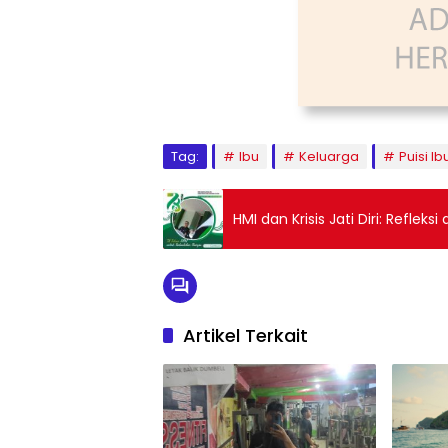
Tag:
Ibu
Keluarga
Puisi Ib
HMI dan Krisis Jati Diri: Refleksi
Artikel Terkait