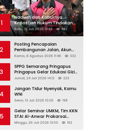
Nadiem dan Kaburnya
1
Kepastian Hukum Tindakan
Pejabat Publik
Rabu, 15 Juli 2026 10:55
497
Posting Pencapaian
2
Pembangunan Jalan, Akun
Facebook Pemerintah
Kamis, 6 Agustus 2026 11:46
332
Kabupaten Rembang
“Dirujak” Warganet
SPPG Semarang Pringapus
3
Pringapus Gelar Edukasi Gizi
di PAUD Bina Balita Peringati
Jumat, 24 Juli 2026 14:12
223
Hari Anak Nasional 2026
Jangan Tidur Nyenyak, Kamu
4
WNI
Senin, 13 Juli 2026 10:05
198
Gelar Seminar UMKM, Tim KKN
5
STAI Al-Anwar Prakarsai
Usaha Tepung Maizena di
Minggu, 26 Juli 2026 13:00
192
Logung