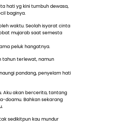
ita hati yg kini tumbuh dewasa,
il baginya.
leh waktu. Seolah isyarat cinta
 obat mujarab saat semesta
rsama peluk hangatnya.
an tahun terlewat, namun
naungi pandang, penyelam hati
bu. Aku akan bercerita, tantang
doa-doamu. Bahkan sekarang
u.
i tak sedikitpun kau mundur