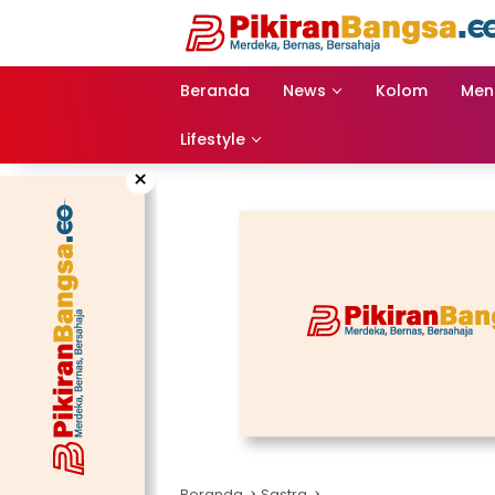
Langsung
ke
konten
Beranda
News
Kolom
Men
Lifestyle
×
Beranda
Sastra