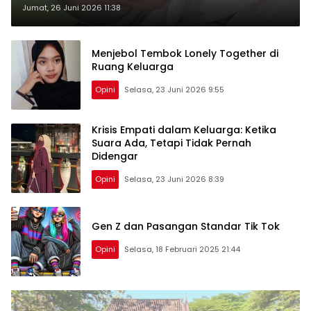
dan Anak dalam Menciptakan
Jumat, 26 Juni 2026 11:38
Keharmonisan Keluarga
Menjebol Tembok Lonely Together di
Ruang Keluarga
Opini
Selasa, 23 Juni 2026 9:55
Krisis Empati dalam Keluarga: Ketika
Suara Ada, Tetapi Tidak Pernah
Didengar
Opini
Selasa, 23 Juni 2026 8:39
Gen Z dan Pasangan Standar Tik Tok
Opini
Selasa, 18 Februari 2025 21:44