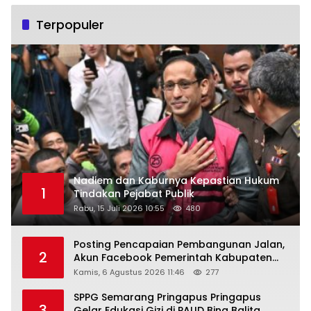
Terpopuler
Nadiem dan Kaburnya Kepastian Hukum
1
Tindakan Pejabat Publik
Rabu, 15 Juli 2026 10:55
480
Posting Pencapaian Pembangunan Jalan,
2
Akun Facebook Pemerintah Kabupaten
Rembang “Dirujak” Warganet
Kamis, 6 Agustus 2026 11:46
277
SPPG Semarang Pringapus Pringapus
3
Gelar Edukasi Gizi di PAUD Bina Balita