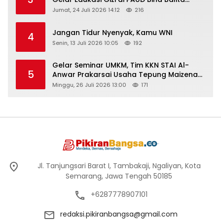
Peringati Hari Anak Nasional 2026
Jumat, 24 Juli 2026 14:12
216
Jangan Tidur Nyenyak, Kamu WNI
4
Senin, 13 Juli 2026 10:05
192
Gelar Seminar UMKM, Tim KKN STAI Al-
5
Anwar Prakarsai Usaha Tepung Maizena
di Logung
Minggu, 26 Juli 2026 13:00
171
Jl. Tanjungsari Barat I, Tambakaji, Ngaliyan, Kota
Semarang, Jawa Tengah 50185
+6287778907101
redaksi.pikiranbangsa@gmail.com