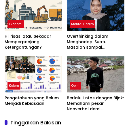
Ekonomi
Mental Health
Hilirisasi atau Sekadar
Overthinking dalam
Memperpanjang
Menghadapi Suatu
Ketergantungan?
Masalah sampai
Menyebabkan Kecemasan
yang Berlebihan
Kolom
Opini
Pengetahuan yang Belum
Berlalu Lintas dengan Bijak:
Menjadi Kebiasaan
Memahami pesan
Nonverbal demi
Keselamatan Bersama
Tinggalkan Balasan