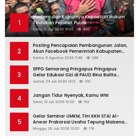
Nadiem dan Kaburnya Kepastian Hukum
1
Tindakan Pejabat Publik
Rabu, 15 Juli 2026 10:55
480
Posting Pencapaian Pembangunan Jalan,
2
Akun Facebook Pemerintah Kabupaten
Rembang “Dirujak” Warganet
Kamis, 6 Agustus 2026 11:46
288
SPPG Semarang Pringapus Pringapus
3
Gelar Edukasi Gizi di PAUD Bina Balita
Peringati Hari Anak Nasional 2026
Jumat, 24 Juli 2026 14:12
216
Jangan Tidur Nyenyak, Kamu WNI
4
Senin, 13 Juli 2026 10:05
192
Gelar Seminar UMKM, Tim KKN STAI Al-
5
Anwar Prakarsai Usaha Tepung Maizena
di Logung
Minggu, 26 Juli 2026 13:00
176