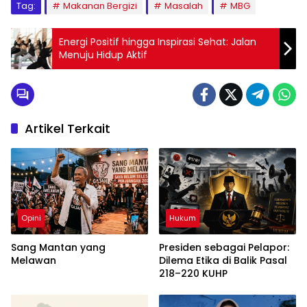
Tag:
Makanan Bergizi
Masalah
MBG
Energi Positif hingga Inspirasi Sehat: Jalan
Menuju Hidup Aktif
Artikel Terkait
Opini
Hukum
Sang Mantan yang
Presiden sebagai Pelapor:
Melawan
Dilema Etika di Balik Pasal
218–220 KUHP