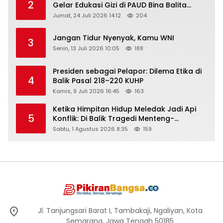
2
Gelar Edukasi Gizi di PAUD Bina Balita
Peringati Hari Anak Nasional 2026
Jumat, 24 Juli 2026 14:12
204
Jangan Tidur Nyenyak, Kamu WNI
3
Senin, 13 Juli 2026 10:05
188
Presiden sebagai Pelapor: Dilema Etika di
4
Balik Pasal 218–220 KUHP
Kamis, 9 Juli 2026 16:45
163
Ketika Himpitan Hidup Meledak Jadi Api
5
Konflik: Di Balik Tragedi Menteng-
Matraman Hingga Maling Ayam di Bali
Sabtu, 1 Agustus 2026 8:35
159
Jl. Tanjungsari Barat I, Tambakaji, Ngaliyan, Kota
Semarang, Jawa Tengah 50185