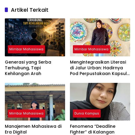
Artikel Terkait
Mimbar Mahasiswa
Mimbar Mahasiswa
Generasi yang Serba
Mengintegrasikan Literasi
Terhubung, Tapi
di Jalur Urban: Hadirnya
Kehilangan Arah
Pod Perpustakaan Kapsul
Mandiri dan EV-Library Jadi
Tren Terbaru
Mimbar Mahasiswa
Dunia Kampus
Manajemen Mahasiswa di
Fenomena “Deadline
Era Digital
Fighter” di Kalangan