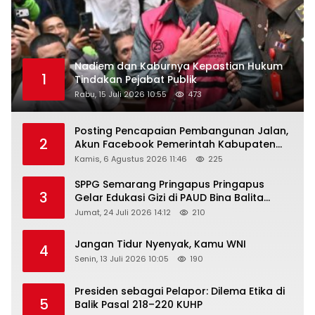
Nadiem dan Kaburnya Kepastian Hukum
1
Tindakan Pejabat Publik
Rabu, 15 Juli 2026 10:55
473
Posting Pencapaian Pembangunan Jalan,
2
Akun Facebook Pemerintah Kabupaten
Rembang “Dirujak” Warganet
Kamis, 6 Agustus 2026 11:46
225
SPPG Semarang Pringapus Pringapus
3
Gelar Edukasi Gizi di PAUD Bina Balita
Peringati Hari Anak Nasional 2026
Jumat, 24 Juli 2026 14:12
210
Jangan Tidur Nyenyak, Kamu WNI
4
Senin, 13 Juli 2026 10:05
190
Presiden sebagai Pelapor: Dilema Etika di
5
Balik Pasal 218–220 KUHP