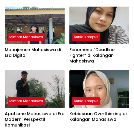
Mandiri dan EV-Library Jadi
Tren Terbaru
Mimbar Mahasiswa
Dunia Kampus
Manajemen Mahasiswa di
Fenomena “Deadline
Era Digital
Fighter” di Kalangan
Mahasiswa
Mimbar Mahasiswa
Dunia Kampus
Apatisme Mahasiswa di Era
Kebiasaan Overthinking di
Modern: Perspektif
Kalangan Mahasiswa
Komunikasi