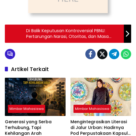
Di Balik Keputusan Kontroversial PBNU:
Pertarungan Narasi, Otoritas, dan Masa
Depan Organisasi
Artikel Terkait
Mimbar Mahasiswa
Mimbar Mahasiswa
Generasi yang Serba
Mengintegrasikan Literasi
Terhubung, Tapi
di Jalur Urban: Hadirnya
Kehilangan Arah
Pod Perpustakaan Kapsul