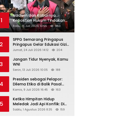
Nadiem dan Kaburnya
1
Kepastian Hukum Tindakan
Pejabat Publik
Rabu, 15 Juli 2026 10:55
463
SPPG Semarang Pringapus
2
Pringapus Gelar Edukasi Gizi
di PAUD Bina Balita Peringati
Jumat, 24 Juli 2026 14:12
204
Hari Anak Nasional 2026
Jangan Tidur Nyenyak, Kamu
3
WNI
Senin, 13 Juli 2026 10:05
188
Presiden sebagai Pelapor:
4
Dilema Etika di Balik Pasal
218–220 KUHP
Kamis, 9 Juli 2026 16:45
163
Ketika Himpitan Hidup
5
Meledak Jadi Api Konflik: Di
Balik Tragedi Menteng-
Sabtu, 1 Agustus 2026 8:35
159
Matraman Hingga Maling