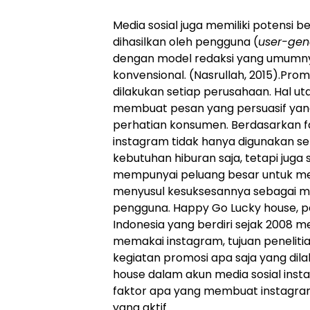
Media sosial juga memiliki potensi 
dihasilkan oleh pengguna (
user-gen
dengan model redaksi yang umumn
konvensional. (Nasrullah, 2015).Prom
dilakukan setiap perusahaan. Hal 
membuat pesan yang persuasif yang
perhatian konsumen. Berdasarkan fak
instagram tidak hanya digunakan s
kebutuhan hiburan saja, tetapi juga
mempunyai peluang besar untuk mel
menyusul kesuksesannya sebagai med
pengguna. Happy Go Lucky house, p
Indonesia yang berdiri sejak 2008
memakai instagram, tujuan penelitia
kegiatan promosi apa saja yang dil
house dalam akun media sosial inst
faktor apa yang membuat instagram
yang aktif.