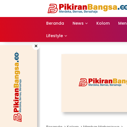
Langsung
ke
konten
Beranda
News
Kolom
Men
Lifestyle
×
Beranda
Kolom
Mimbar Mahasiswa