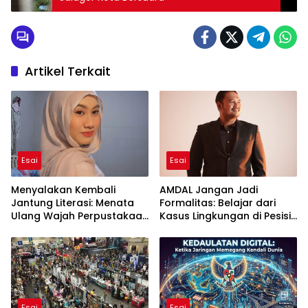
Artikel Terkait
Esai
Esai
Menyalakan Kembali
AMDAL Jangan Jadi
Jantung Literasi: Menata
Formalitas: Belajar dari
Ulang Wajah Perpustakaan
Kasus Lingkungan di Pesisir
di Era Digital
Indonesia
Esai
Esai