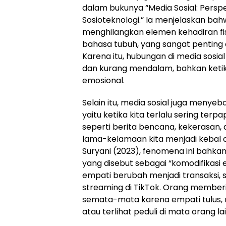
dalam bukunya “Media Sosial: Perspe
Sosioteknologi.” Ia menjelaskan bahw
menghilangkan elemen kehadiran fisi
bahasa tubuh, yang sangat pentin
Karena itu, hubungan di media sosi
dan kurang mendalam, bahkan keti
emosional.
Selain itu, media sosial juga menye
yaitu ketika kita terlalu sering ter
seperti berita bencana, kekerasan, 
lama-kelamaan kita menjadi kebal 
Suryani (2023), fenomena ini bahk
yang disebut sebagai “komodifikasi
empati berubah menjadi transaksi, se
streaming di TikTok. Orang member
semata-mata karena empati tulus, m
atau terlihat peduli di mata orang lai