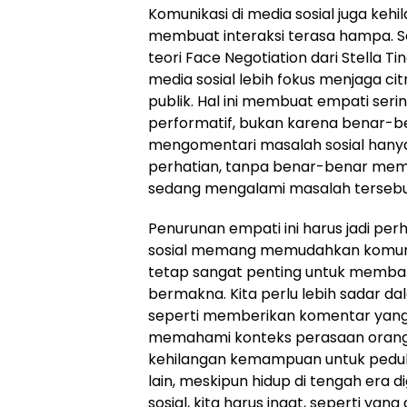
Komunikasi di media sosial juga keh
membuat interaksi terasa hampa. Se
teori Face Negotiation dari Stella
media sosial lebih fokus menjaga citr
publik. Hal ini membuat empati serin
performatif, bukan karena benar-be
mengomentari masalah sosial hanya
perhatian, tanpa benar-benar me
sedang mengalami masalah tersebu
Penurunan empati ini harus jadi per
sosial memang memudahkan komunika
tetap sangat penting untuk memba
bermakna. Kita perlu lebih sadar d
seperti memberikan komentar yang 
memahami konteks perasaan orang la
kehilangan kemampuan untuk pedul
lain, meskipun hidup di tengah era 
sosial, kita harus ingat, seperti ya