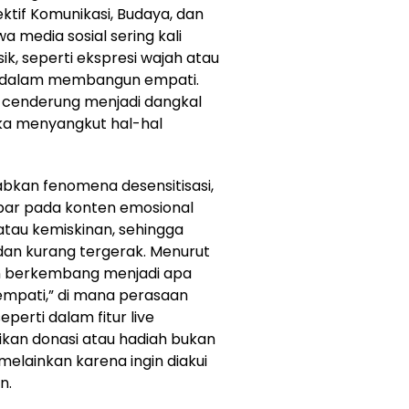
ktif Komunikasi, Budaya, dan
a media sosial sering kali
k, seperti ekspresi wajah atau
g dalam membangun empati.
al cenderung menjadi dangkal
ka menyangkut hal-hal
babkan fenomena desensitisasi,
papar pada konten emosional
atau kemiskinan, sehingga
dan kurang tergerak. Menurut
an berkembang menjadi apa
 empati,” di mana perasaan
perti dalam fitur live
ikan donasi atau hadiah bukan
elainkan karena ingin diakui
n.