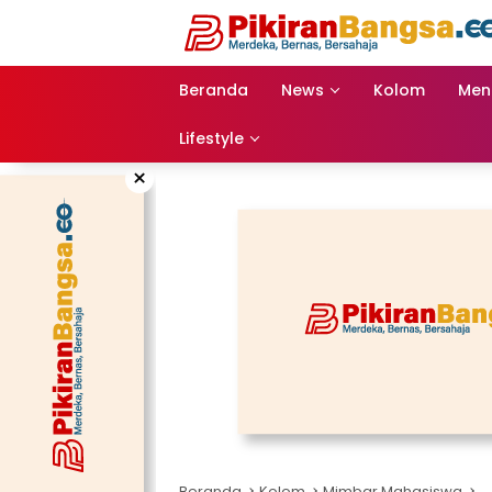
Langsung
ke
konten
Beranda
News
Kolom
Men
Lifestyle
×
Beranda
Kolom
Mimbar Mahasiswa