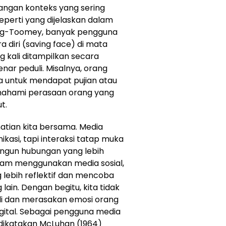
ilangan konteks yang sering
perti yang dijelaskan dalam
 Ting-Toomey, banyak pengguna
a diri (saving face) di mata
g kali ditampilkan secara
nar peduli. Misalnya, orang
 untuk mendapat pujian atau
mahami perasaan orang yang
t.
hatian kita bersama. Media
si, tapi interaksi tatap muka
ngun hubungan yang lebih
alam menggunakan media sosial,
lebih reflektif dan mencoba
in. Dengan begitu, kita tidak
i dan merasakan emosi orang
digital. Sebagai pengguna media
ng dikatakan McLuhan (1964)