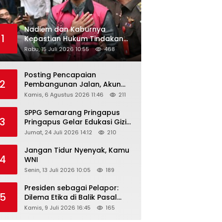
Nadiem dan Kaburnya
1
Kepastian Hukum Tindakan
Pejabat Publik
Rabu, 15 Juli 2026 10:55
468
Posting Pencapaian
2
Pembangunan Jalan, Akun
Facebook Pemerintah
Kamis, 6 Agustus 2026 11:46
211
Kabupaten Rembang
“Dirujak” Warganet
SPPG Semarang Pringapus
3
Pringapus Gelar Edukasi Gizi
di PAUD Bina Balita Peringati
Jumat, 24 Juli 2026 14:12
210
Hari Anak Nasional 2026
Jangan Tidur Nyenyak, Kamu
4
WNI
Senin, 13 Juli 2026 10:05
189
Presiden sebagai Pelapor:
5
Dilema Etika di Balik Pasal
218–220 KUHP
Kamis, 9 Juli 2026 16:45
165