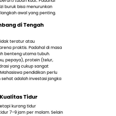
erarti tubuh kuat. Padahal
 gizi buruk bisa menurunkan
i langkah awal yang penting.
mbang di Tengah
dak teratur atau
rena praktis. Padahal di masa
ah benteng utama tubuh.
, pepaya), protein (telur,
drasi yang cukup sangat
 Mahasiswa pendidikan perlu
ehat adalah investasi jangka
 Kualitas Tidur
etapi kurang tidur
idur 7–9 jam per malam. Selain