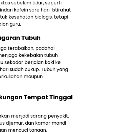
initas sebelum tidur, seperti
ari kafein sore hari. Istirahat
uk kesehatan biologis, tetapi
lon guru.
ebugaran Tubuh
ga terabaikan, padahal
k menjaga kekebalan tubuh.
au sekadar berjalan kaki ke
hari sudah cukup. Tubuh yang
erkuliahan maupun
gkungan Tempat Tinggal
kan menjadi sarang penyakit.
arus dijemur, dan kamar mandi
saan mencuci tangan,