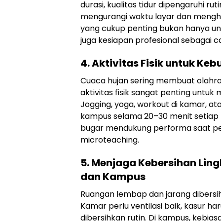
durasi, kualitas tidur dipengaruhi rut
mengurangi waktu layar dan menghind
yang cukup penting bukan hanya unt
juga kesiapan profesional sebagai ca
4. Aktivitas Fisik untuk K
Cuaca hujan sering membuat olahra
aktivitas fisik sangat penting untu
Jogging, yoga, workout di kamar, at
kampus selama 20–30 menit setiap 
bugar mendukung performa saat p
microteaching.
5. Menjaga Kebersihan Lin
dan Kampus
Ruangan lembap dan jarang dibersih
Kamar perlu ventilasi baik, kasur h
dibersihkan rutin. Di kampus, kebia