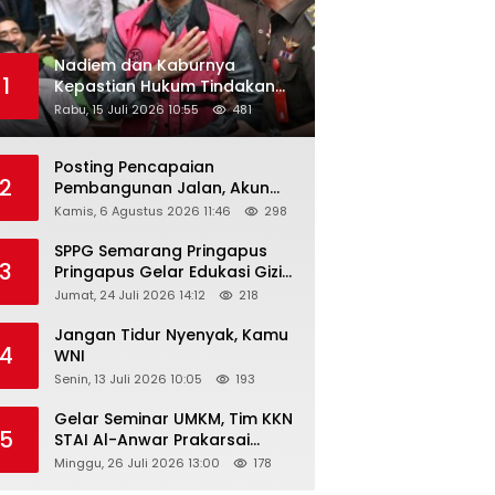
Nadiem dan Kaburnya
1
Kepastian Hukum Tindakan
Pejabat Publik
Rabu, 15 Juli 2026 10:55
481
Posting Pencapaian
2
Pembangunan Jalan, Akun
Facebook Pemerintah
Kamis, 6 Agustus 2026 11:46
298
Kabupaten Rembang
“Dirujak” Warganet
SPPG Semarang Pringapus
3
Pringapus Gelar Edukasi Gizi
di PAUD Bina Balita Peringati
Jumat, 24 Juli 2026 14:12
218
Hari Anak Nasional 2026
Jangan Tidur Nyenyak, Kamu
4
WNI
Senin, 13 Juli 2026 10:05
193
Gelar Seminar UMKM, Tim KKN
5
STAI Al-Anwar Prakarsai
Usaha Tepung Maizena di
Minggu, 26 Juli 2026 13:00
178
Logung