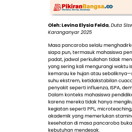
Oleh: Levina Elysia Felda
,
Duta Sis
Karanganyar 2025
Masa pancaroba selalu menghadirka
siapa pun, termasuk mahasiswa pend
padat, jadwal perkuliahan tidak me
yang sering kali mengurangi waktu i
kemarau ke hujan atau sebalikny
suhu ekstrem, ketidakstabilan cuaca
penyakit seperti influenza, ISPA, dem
Dalam konteks mahasiswa pendidikan
karena mereka tidak hanya mengikuti
kegiatan seperti PPL, microteaching
akademik yang memerlukan stamina 
kesehatan di masa pancaroba bukan
kebutuhan mendesak.