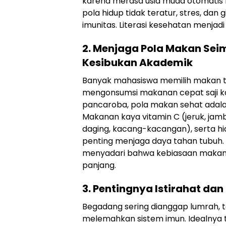
karena merasa usia muda otomatis b
pola hidup tidak teratur, stres, dan
imunitas. Literasi kesehatan menjad
2. Menjaga Pola Makan Sei
Kesibukan Akademik
Banyak mahasiswa memilih makan ti
mengonsumsi makanan cepat saji ka
pancaroba, pola makan sehat adal
Makanan kaya vitamin C (jeruk, jambu
daging, kacang-kacangan), serta hi
penting menjaga daya tahan tubuh.
menyadari bahwa kebiasaan makan s
panjang.
3. Pentingnya Istirahat dan
Begadang sering dianggap lumrah, t
melemahkan sistem imun. Idealnya t