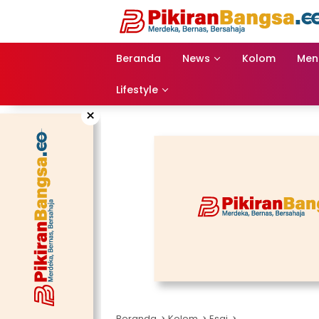
Langsung
ke
konten
Beranda
News
Kolom
Men
Lifestyle
×
Beranda
Kolom
Esai