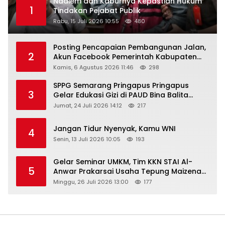
Nadiem dan Kaburnya Kepastian Hukum
1
Tindakan Pejabat Publik
Rabu, 15 Juli 2026 10:55
480
Posting Pencapaian Pembangunan Jalan,
2
Akun Facebook Pemerintah Kabupaten
Rembang “Dirujak” Warganet
Kamis, 6 Agustus 2026 11:46
298
SPPG Semarang Pringapus Pringapus
3
Gelar Edukasi Gizi di PAUD Bina Balita
Peringati Hari Anak Nasional 2026
Jumat, 24 Juli 2026 14:12
217
Jangan Tidur Nyenyak, Kamu WNI
4
Senin, 13 Juli 2026 10:05
193
Gelar Seminar UMKM, Tim KKN STAI Al-
5
Anwar Prakarsai Usaha Tepung Maizena
di Logung
Minggu, 26 Juli 2026 13:00
177