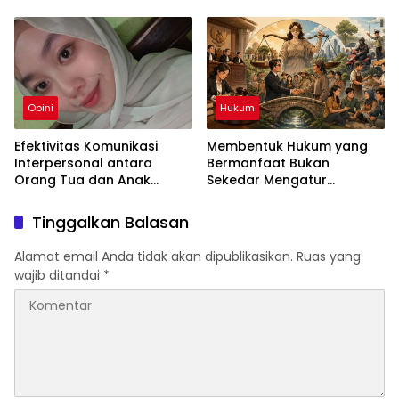
Menyebabkan Kecemasan
Keselamatan Bersama
yang Berlebihan
Opini
Hukum
Efektivitas Komunikasi
Membentuk Hukum yang
Interpersonal antara
Bermanfaat Bukan
Orang Tua dan Anak
Sekedar Mengatur
dalam Menciptakan
Masyarakat
Keharmonisan Keluarga
Tinggalkan Balasan
Alamat email Anda tidak akan dipublikasikan.
Ruas yang
wajib ditandai
*