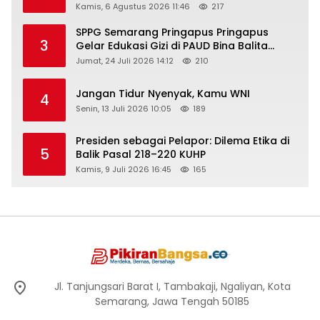
Rembang “Dirujak” Warganet
Kamis, 6 Agustus 2026 11:46
217
SPPG Semarang Pringapus Pringapus
3
Gelar Edukasi Gizi di PAUD Bina Balita
Peringati Hari Anak Nasional 2026
Jumat, 24 Juli 2026 14:12
210
Jangan Tidur Nyenyak, Kamu WNI
4
Senin, 13 Juli 2026 10:05
189
Presiden sebagai Pelapor: Dilema Etika di
5
Balik Pasal 218–220 KUHP
Kamis, 9 Juli 2026 16:45
165
Jl. Tanjungsari Barat I, Tambakaji, Ngaliyan, Kota
Semarang, Jawa Tengah 50185