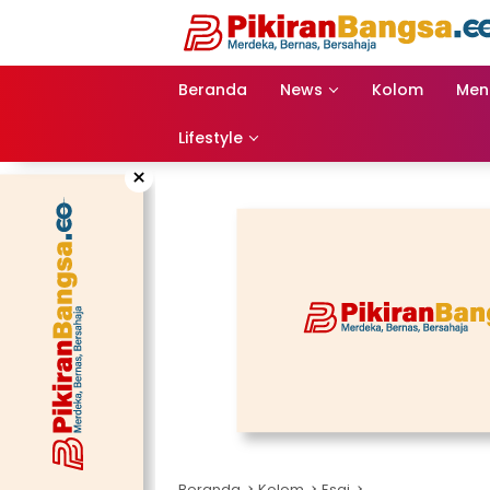
Langsung
ke
konten
Beranda
News
Kolom
Men
Lifestyle
×
Beranda
Kolom
Esai