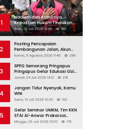
Nadiem dan Kaburnya
1
Kepastian Hukum Tindakan
Pejabat Publik
Rabu, 15 Juli 2026 10:55
481
Posting Pencapaian
2
Pembangunan Jalan, Akun
Facebook Pemerintah
Kamis, 6 Agustus 2026 11:46
298
Kabupaten Rembang
“Dirujak” Warganet
SPPG Semarang Pringapus
3
Pringapus Gelar Edukasi Gizi
di PAUD Bina Balita Peringati
Jumat, 24 Juli 2026 14:12
218
Hari Anak Nasional 2026
Jangan Tidur Nyenyak, Kamu
4
WNI
Senin, 13 Juli 2026 10:05
193
Gelar Seminar UMKM, Tim KKN
5
STAI Al-Anwar Prakarsai
Usaha Tepung Maizena di
Minggu, 26 Juli 2026 13:00
178
Logung