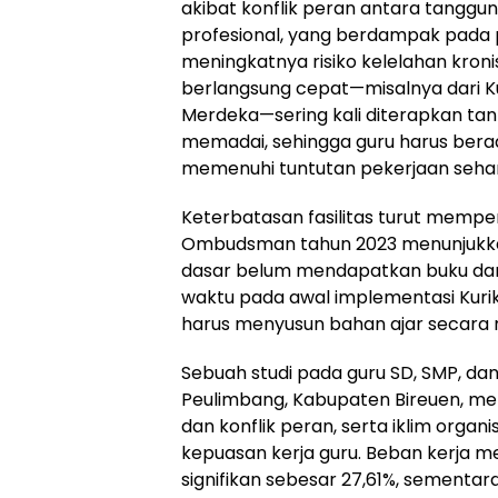
akibat konflik peran antara tanggu
profesional, yang berdampak pada 
meningkatnya risiko kelelahan kroni
berlangsung cepat—misalnya dari Ku
Merdeka—sering kali diterapkan tan
memadai, sehingga guru harus bera
memenuhi tuntutan pekerjaan sehari
Keterbatasan fasilitas turut mempe
Ombudsman tahun 2023 menunjukk
dasar belum mendapatkan buku da
waktu pada awal implementasi Kuri
harus menyusun bahan ajar secara m
Sebuah studi pada guru SD, SMP, d
Peulimbang, Kabupaten Bireuen, m
dan konflik peran, serta iklim orga
kepuasan kerja guru. Beban kerja 
signifikan sebesar 27,61%, sementar