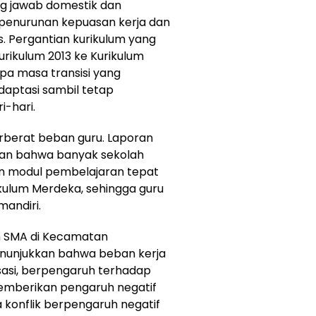
ng jawab domestik dan
penurunan kepuasan kerja dan
s. Pergantian kurikulum yang
rikulum 2013 ke Kurikulum
pa masa transisi yang
daptasi sambil tetap
-hari.
rberat beban guru. Laporan
an bahwa banyak sekolah
n modul pembelajaran tepat
kulum Merdeka, sehingga guru
andiri.
an SMA di Kecamatan
enunjukkan bahwa beban kerja
nisasi, berpengaruh terhadap
memberikan pengaruh negatif
a konflik berpengaruh negatif