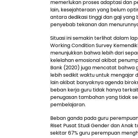
memerlukan proses adaptasi dan pela
lain, kesejahteraan yang belum opt
antara dedikasi tinggi dan gaji yan
penyebab tekanan dan menurunnya 
Situasi ini semakin terlihat dalam la
Working Condition Survey Kemendik
menunjukkan bahwa lebih dari sepa
kelelahan emosional akibat penumpu
Bank (2020) juga mencatat bahwa 
lebih sedikit waktu untuk mengajar 
lain akibat banyaknya agenda birokr
beban kerja guru tidak hanya terkai
penugasan tambahan yang tidak sel
pembelajaran.
Beban ganda pada guru perempuan
Riset Pusat Studi Gender dan Anak
sekitar 67% guru perempuan mengha