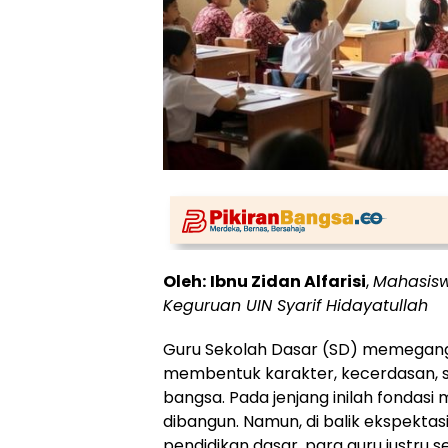
Oleh:
Ibnu Zidan Alfarisi
,
Mahasisw
Keguruan UIN Syarif Hidayatullah
Guru Sekolah Dasar (SD) memegan
membentuk karakter, kecerdasan, 
bangsa. Pada jenjang inilah fondasi mo
dibangun. Namun, di balik ekspektas
pendidikan dasar, para guru justru