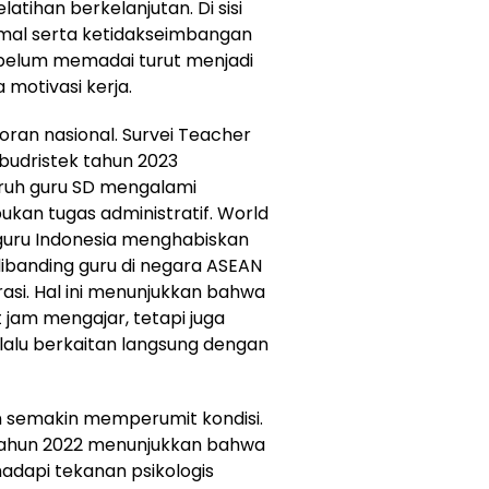
tihan berkelanjutan. Di sisi
imal serta ketidakseimbangan
g belum memadai turut menjadi
motivasi kerja.
poran nasional. Survei Teacher
budristek tahun 2023
ruh guru SD mengalami
kan tugas administratif. World
guru Indonesia menghabiskan
dibanding guru di negara ASEAN
asi. Hal ini menunjukkan bahwa
t jam mengajar, tetapi juga
alu berkaitan langsung dengan
 semakin memperumit kondisi.
 tahun 2022 menunjukkan bahwa
dapi tekanan psikologis