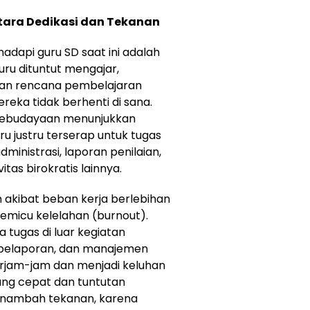
tara Dedikasi dan Tekanan
adapi guru SD saat ini adalah
uru dituntut mengajar,
kan rencana pembelajaran
eka tidak berhenti di sana.
 Kebudayaan menunjukkan
ru justru terserap untuk tugas
ministrasi, laporan penilaian,
tas birokratis lainnya.
 akibat beban kerja berlebihan
emicu kelelahan (burnout).
 tugas di luar kegiatan
 pelaporan, dan manajemen
erjam-jam dan menjadi keluhan
ang cepat dan tuntutan
enambah tekanan, karena