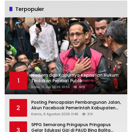
Terpopuler
Nadiem dan Kaburnya Kepastian Hukum
1
Tindakan Pejabat Publik
Rabu, 15 Juli 2026 10:55
489
Posting Pencapaian Pembangunan Jalan,
2
Akun Facebook Pemerintah Kabupaten
Rembang “Dirujak” Warganet
Kamis, 6 Agustus 2026 11:46
314
SPPG Semarang Pringapus Pringapus
3
Gelar Edukasi Gizi di PAUD Bina Balita