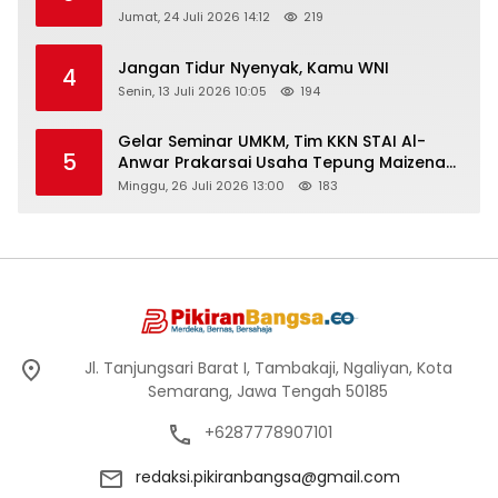
Peringati Hari Anak Nasional 2026
Jumat, 24 Juli 2026 14:12
219
Jangan Tidur Nyenyak, Kamu WNI
4
Senin, 13 Juli 2026 10:05
194
Gelar Seminar UMKM, Tim KKN STAI Al-
5
Anwar Prakarsai Usaha Tepung Maizena
di Logung
Minggu, 26 Juli 2026 13:00
183
Jl. Tanjungsari Barat I, Tambakaji, Ngaliyan, Kota
Semarang, Jawa Tengah 50185
+6287778907101
redaksi.pikiranbangsa@gmail.com