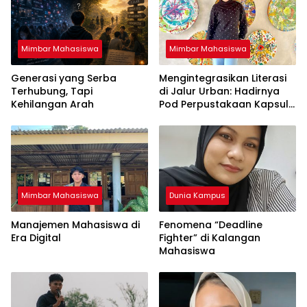
Mimbar Mahasiswa
Mimbar Mahasiswa
Generasi yang Serba
Mengintegrasikan Literasi
Terhubung, Tapi
di Jalur Urban: Hadirnya
Kehilangan Arah
Pod Perpustakaan Kapsul
Mandiri dan EV-Library Jadi
Tren Terbaru
Mimbar Mahasiswa
Dunia Kampus
Manajemen Mahasiswa di
Fenomena “Deadline
Era Digital
Fighter” di Kalangan
Mahasiswa