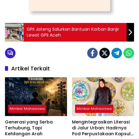
GPII Jateng Salurkan Bantuan Korban Banjir
Lewat GPII Aceh
Artikel Terkait
Mimbar Mahasiswa
Mimbar Mahasiswa
Generasi yang Serba
Mengintegrasikan Literasi
Terhubung, Tapi
di Jalur Urban: Hadirnya
Kehilangan Arah
Pod Perpustakaan Kapsul