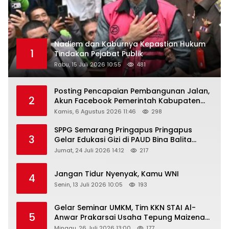
Nadiem dan Kaburnya Kepastian Hukum
1
Tindakan Pejabat Publik
Rabu, 15 Juli 2026 10:55
481
Posting Pencapaian Pembangunan Jalan,
2
Akun Facebook Pemerintah Kabupaten
Rembang “Dirujak” Warganet
Kamis, 6 Agustus 2026 11:46
298
SPPG Semarang Pringapus Pringapus
3
Gelar Edukasi Gizi di PAUD Bina Balita
Peringati Hari Anak Nasional 2026
Jumat, 24 Juli 2026 14:12
217
Jangan Tidur Nyenyak, Kamu WNI
4
Senin, 13 Juli 2026 10:05
193
Gelar Seminar UMKM, Tim KKN STAI Al-
5
Anwar Prakarsai Usaha Tepung Maizena
di Logung
Minggu, 26 Juli 2026 13:00
177