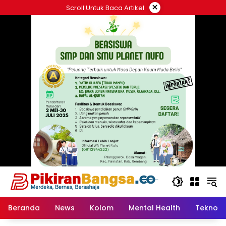
Langsung
×
Scroll Untuk Baca Artikel
ke
konten
Beranda
News
Kolom
Mental Health
Tekno &