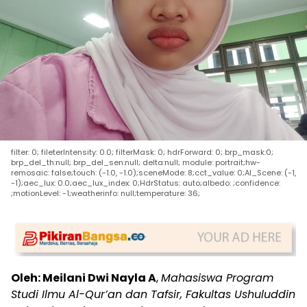
filter: 0; fileterIntensity: 0.0; filterMask: 0; hdrForward: 0; brp_mask:0;
brp_del_th:null; brp_del_sen:null; delta:null; module: portrait;hw-
remosaic: false;touch: (-1.0, -1.0);sceneMode: 8;cct_value: 0;AI_Scene: (-1,
-1);aec_lux: 0.0;aec_lux_index: 0;HdrStatus: auto;albedo: ;confidence:
;motionLevel: -1;weatherinfo: null;temperature: 36;
Oleh: Meilani Dwi Nayla A
,
Mahasiswa Program
Studi Ilmu Al-Qur’an dan Tafsir, Fakultas Ushuluddin