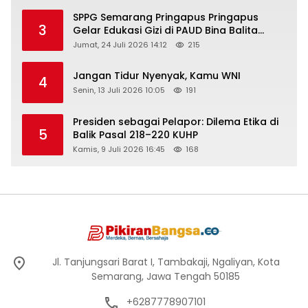
SPPG Semarang Pringapus Pringapus
3
Gelar Edukasi Gizi di PAUD Bina Balita
Peringati Hari Anak Nasional 2026
Jumat, 24 Juli 2026 14:12
215
Jangan Tidur Nyenyak, Kamu WNI
4
Senin, 13 Juli 2026 10:05
191
Presiden sebagai Pelapor: Dilema Etika di
5
Balik Pasal 218–220 KUHP
Kamis, 9 Juli 2026 16:45
168
Jl. Tanjungsari Barat I, Tambakaji, Ngaliyan, Kota
Semarang, Jawa Tengah 50185
+6287778907101