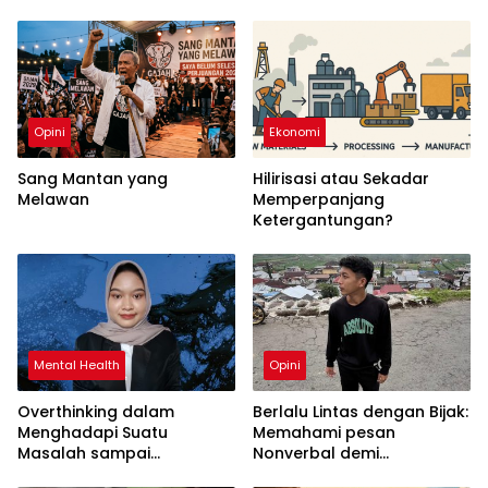
Opini
Ekonomi
Sang Mantan yang
Hilirisasi atau Sekadar
Melawan
Memperpanjang
Ketergantungan?
Mental Health
Opini
Overthinking dalam
Berlalu Lintas dengan Bijak:
Menghadapi Suatu
Memahami pesan
Masalah sampai
Nonverbal demi
Menyebabkan Kecemasan
Keselamatan Bersama