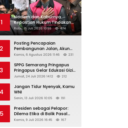
Nadiem dan Kaburnya
1
Kepastian Hukum Tindakan
Pejabat Publik
Rabu, 15 Juli 2026 10:55
474
Posting Pencapaian
2
Pembangunan Jalan, Akun
Facebook Pemerintah
Kamis, 6 Agustus 2026 11:46
231
Kabupaten Rembang
“Dirujak” Warganet
SPPG Semarang Pringapus
3
Pringapus Gelar Edukasi Gizi
di PAUD Bina Balita Peringati
Jumat, 24 Juli 2026 14:12
212
Hari Anak Nasional 2026
Jangan Tidur Nyenyak, Kamu
4
WNI
Senin, 13 Juli 2026 10:05
191
Presiden sebagai Pelapor:
5
Dilema Etika di Balik Pasal
218–220 KUHP
Kamis, 9 Juli 2026 16:45
167