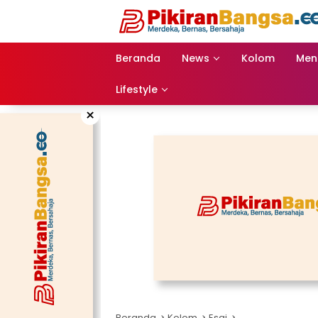
Langsung
ke
konten
Beranda
News
Kolom
Men
Lifestyle
×
Beranda
Kolom
Esai