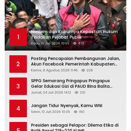
Nadiem dan Kaburnya Kepastian Hukum
1
Tindakan Pejabat Publik
Rabu, 15 Juli 2026 10:55
473
Posting Pencapaian Pembangunan Jalan,
2
Akun Facebook Pemerintah Kabupaten
Rembang “Dirujak” Warganet
Kamis, 6 Agustus 2026 11:46
226
SPPG Semarang Pringapus Pringapus
3
Gelar Edukasi Gizi di PAUD Bina Balita
Peringati Hari Anak Nasional 2026
Jumat, 24 Juli 2026 14:12
210
Jangan Tidur Nyenyak, Kamu WNI
4
Senin, 13 Juli 2026 10:05
190
Presiden sebagai Pelapor: Dilema Etika di
5
Balik Pasal 218–220 KUHP