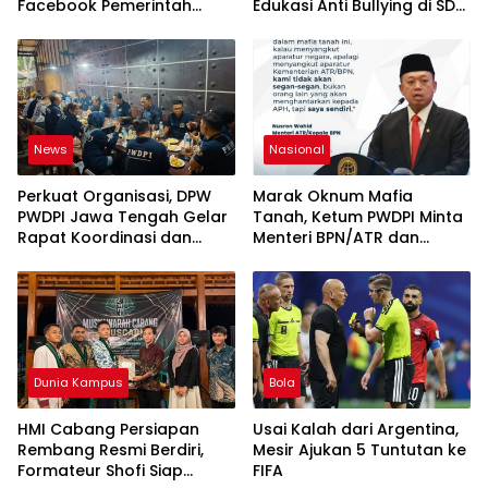
Facebook Pemerintah
Edukasi Anti Bullying di SD
Kabupaten Rembang
IT Wahdatul Ummah Kota
“Dirujak” Warganet
Metero
News
Nasional
Perkuat Organisasi, DPW
Marak Oknum Mafia
PWDPI Jawa Tengah Gelar
Tanah, Ketum PWDPI Minta
Rapat Koordinasi dan
Menteri BPN/ATR dan
Bahas Persiapan
Kehutanan Turun ke
Pelantikan Pengurus Baru
Karimun Kepri
Dunia Kampus
Bola
HMI Cabang Persiapan
Usai Kalah dari Argentina,
Rembang Resmi Berdiri,
Mesir Ajukan 5 Tuntutan ke
Formateur Shofi Siap
FIFA