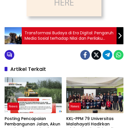
Transformasi Budaya di Era Digital: Pengaruh
Media Sosial terhadap Nilai dan Perilaku
Masyarakat
Artikel Terkait
News
News
Posting Pencapaian
KKL-PPM 79 Universitas
Pembangunan Jalan, Akun
Malahayati Hadirkan