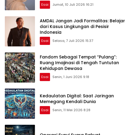
Esai
Jumat, 10 Juli 2026 16:21
AMDAL Jangan Jadi Formalitas: Belajar
dari Kasus Lingkungan di Pesisir
Indonesia
Esai
Selasa, 7 Juli 2026 15:37
Fandom Sebagai Tempat “Pulang”:
Ruang Imajinasi di Tengah Tuntutan
Kehidupan Dewasa
Esai
Senin, 1 Juni 2026 9:18
Kedaulatan Digital: Saat Jaringan
Memegang Kendali Dunia
Esai
Senin, 11 Mei 2026 8:28
Operasi Sunyi Suara Rakyat