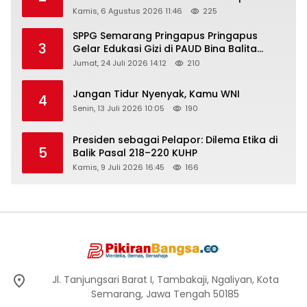
Rembang “Dirujak” Warganet
Kamis, 6 Agustus 2026 11:46
225
SPPG Semarang Pringapus Pringapus
3
Gelar Edukasi Gizi di PAUD Bina Balita
Peringati Hari Anak Nasional 2026
Jumat, 24 Juli 2026 14:12
210
Jangan Tidur Nyenyak, Kamu WNI
4
Senin, 13 Juli 2026 10:05
190
Presiden sebagai Pelapor: Dilema Etika di
5
Balik Pasal 218–220 KUHP
Kamis, 9 Juli 2026 16:45
166
Jl. Tanjungsari Barat I, Tambakaji, Ngaliyan, Kota
Semarang, Jawa Tengah 50185