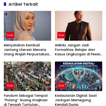
Artikel Terkait
Esai
Esai
Menyalakan Kembali
AMDAL Jangan Jadi
Jantung Literasi: Menata
Formalitas: Belajar dari
Ulang Wajah Perpustakaan
Kasus Lingkungan di Pesisir
di Era Digital
Indonesia
Esai
Esai
Fandom Sebagai Tempat
Kedaulatan Digital: Saat
“Pulang”: Ruang Imajinasi
Jaringan Memegang
di Tengah Tuntutan
Kendali Dunia