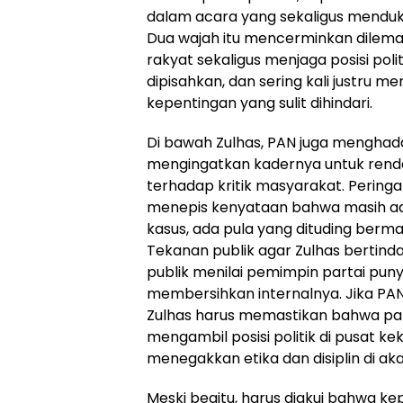
dalam acara yang sekaligus mendu
Dua wajah itu mencerminkan dilema p
rakyat sekaligus menjaga posisi pol
dipisahkan, dan sering kali justru 
kepentingan yang sulit dihindari.
Di bawah Zulhas, PAN juga menghadap
mengingatkan kadernya untuk renda
terhadap kritik masyarakat. Peringata
menepis kenyataan bahwa masih ad
kasus, ada pula yang dituding berm
Tekanan publik agar Zulhas bertinda
publik menilai pemimpin partai pun
membersihkan internalnya. Jika PAN 
Zulhas harus memastikan bahwa par
mengambil posisi politik di pusat ke
menegakkan etika dan disiplin di ak
Meski begitu, harus diakui bahwa 