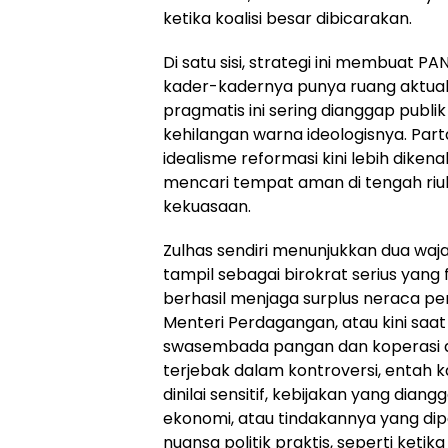
ketika koalisi besar dibicarakan.
Di satu sisi, strategi ini membuat P
kader-kadernya punya ruang aktualisas
pragmatis ini sering dianggap publi
kehilangan warna ideologisnya. Pa
idealisme reformasi kini lebih dikena
mencari tempat aman di tengah riu
kekuasaan.
Zulhas sendiri menunjukkan dua wajah p
tampil sebagai birokrat serius yang 
berhasil menjaga surplus neraca p
Menteri Perdagangan, atau kini sa
swasembada pangan dan koperasi desa.
terjebak dalam kontroversi, entah
dinilai sensitif, kebijakan yang dian
ekonomi, atau tindakannya yang dip
nuansa politik praktis, seperti keti