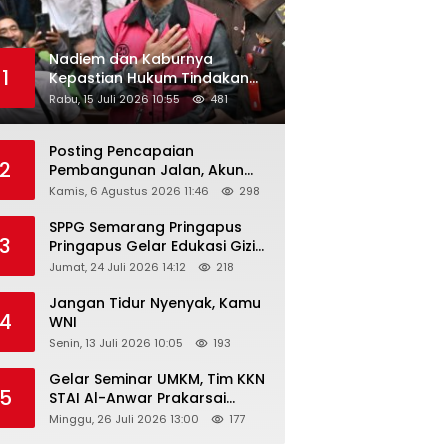
Nadiem dan Kaburnya
1
Kepastian Hukum Tindakan
Pejabat Publik
Rabu, 15 Juli 2026 10:55
481
Posting Pencapaian
2
Pembangunan Jalan, Akun
Facebook Pemerintah
Kamis, 6 Agustus 2026 11:46
298
Kabupaten Rembang
“Dirujak” Warganet
SPPG Semarang Pringapus
3
Pringapus Gelar Edukasi Gizi
di PAUD Bina Balita Peringati
Jumat, 24 Juli 2026 14:12
218
Hari Anak Nasional 2026
Jangan Tidur Nyenyak, Kamu
4
WNI
Senin, 13 Juli 2026 10:05
193
Gelar Seminar UMKM, Tim KKN
5
STAI Al-Anwar Prakarsai
Usaha Tepung Maizena di
Minggu, 26 Juli 2026 13:00
177
Logung