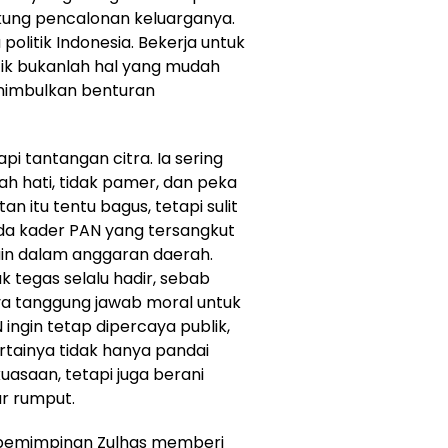
kung pencalonan keluarganya.
olitik Indonesia. Bekerja untuk
itik bukanlah hal yang mudah
menimbulkan benturan
i tantangan citra. Ia sering
h hati, tidak pamer, dan peka
n itu tentu bagus, tetapi sulit
a kader PAN yang tersangkut
ain dalam anggaran daerah.
k tegas selalu hadir, sebab
ya tanggung jawab moral untuk
ingin tetap dipercaya publik,
tainya tidak hanya pandai
kuasaan, tetapi juga berani
ar rumput.
kepemimpinan Zulhas memberi