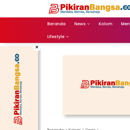
Langsung
ke
konten
Beranda
News
Kolom
Men
Lifestyle
×
Beranda
Kolom
Opini