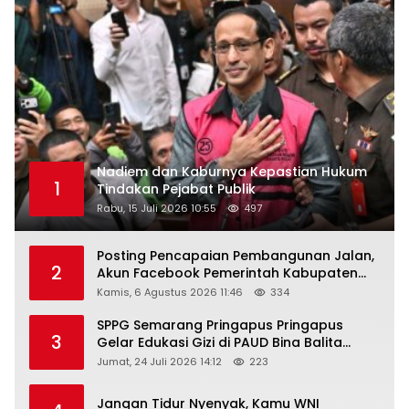
Nadiem dan Kaburnya Kepastian Hukum
1
Tindakan Pejabat Publik
Rabu, 15 Juli 2026 10:55
497
Posting Pencapaian Pembangunan Jalan,
2
Akun Facebook Pemerintah Kabupaten
Rembang “Dirujak” Warganet
Kamis, 6 Agustus 2026 11:46
334
SPPG Semarang Pringapus Pringapus
3
Gelar Edukasi Gizi di PAUD Bina Balita
Peringati Hari Anak Nasional 2026
Jumat, 24 Juli 2026 14:12
223
Jangan Tidur Nyenyak, Kamu WNI