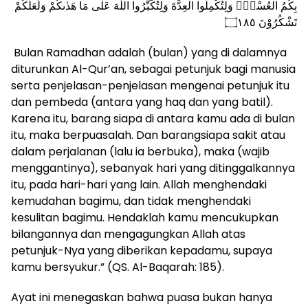
بِكُمُ الْعُسْرَۖ وَلِتُكْمِلُوا الْعِدَّةَ وَلِتُكَبِّرُوا اللّٰهَ عَلٰى مَا هَدٰىكُمْ وَلَعَلَّكُمْ
تَشْكُرُوْنَ ۝١٨٥
Bulan Ramadhan adalah (bulan) yang di dalamnya
diturunkan Al-Qur’an, sebagai petunjuk bagi manusia
serta penjelasan-penjelasan mengenai petunjuk itu
dan pembeda (antara yang haq dan yang batil).
Karena itu, barang siapa di antara kamu ada di bulan
itu, maka berpuasalah. Dan barangsiapa sakit atau
dalam perjalanan (lalu ia berbuka), maka (wajib
menggantinya), sebanyak hari yang ditinggalkannya
itu, pada hari-hari yang lain. Allah menghendaki
kemudahan bagimu, dan tidak menghendaki
kesulitan bagimu. Hendaklah kamu mencukupkan
bilangannya dan mengagungkan Allah atas
petunjuk-Nya yang diberikan kepadamu, supaya
kamu bersyukur.” (QS. Al-Baqarah: 185).
Ayat ini menegaskan bahwa puasa bukan hanya