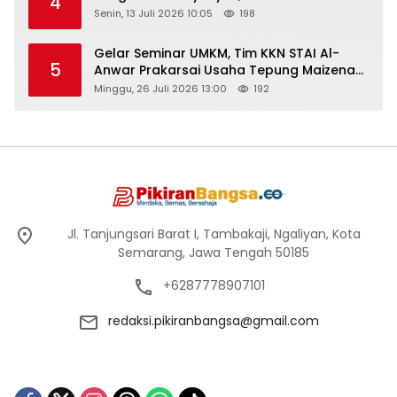
4
Senin, 13 Juli 2026 10:05
198
Gelar Seminar UMKM, Tim KKN STAI Al-
5
Anwar Prakarsai Usaha Tepung Maizena
di Logung
Minggu, 26 Juli 2026 13:00
192
Jl. Tanjungsari Barat I, Tambakaji, Ngaliyan, Kota
Semarang, Jawa Tengah 50185
+6287778907101
redaksi.pikiranbangsa@gmail.com