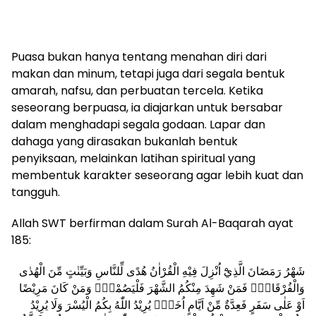
Puasa bukan hanya tentang menahan diri dari
makan dan minum, tetapi juga dari segala bentuk
amarah, nafsu, dan perbuatan tercela. Ketika
seseorang berpuasa, ia diajarkan untuk bersabar
dalam menghadapi segala godaan. Lapar dan
dahaga yang dirasakan bukanlah bentuk
penyiksaan, melainkan latihan spiritual yang
membentuk karakter seseorang agar lebih kuat dan
tangguh.
Allah SWT berfirman dalam Surah Al-Baqarah ayat
185:
شَهْرُ رَمَضَانَ الَّذِيْٓ اُنْزِلَ فِيْهِ الْقُرْاٰنُ هُدًى لِّلنَّاسِ وَبَيِّنٰتٍ مِّنَ الْهُدٰى
وَالْفُرْقَانِۚ فَمَنْ شَهِدَ مِنْكُمُ الشَّهْرَ فَلْيَصُمْهُۗ وَمَنْ كَانَ مَرِيْضًا
اَوْ عَلٰى سَفَرٍ فَعِدَّةٌ مِّنْ اَيَّامٍ اُخَرَۗ يُرِيْدُ اللّٰهُ بِكُمُ الْيُسْرَ وَلَا يُرِيْدُ