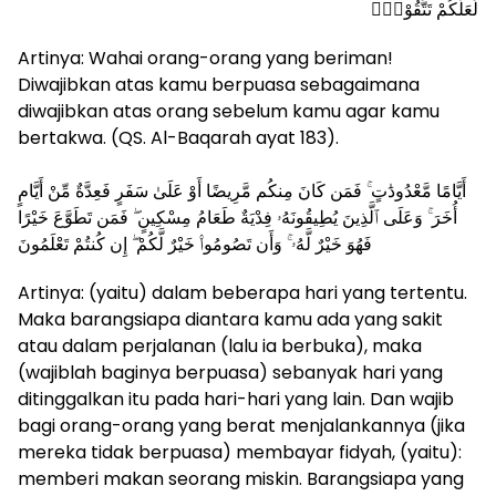
لَعَلَّكُمْ تَتَّقُوْنَۙ
Artinya: Wahai orang-orang yang beriman!
Diwajibkan atas kamu berpuasa sebagaimana
diwajibkan atas orang sebelum kamu agar kamu
bertakwa. (QS. Al-Baqarah ayat 183).
أَيَّامًا مَّعْدُودَٰتٍ ۚ فَمَن كَانَ مِنكُم مَّرِيضًا أَوْ عَلَىٰ سَفَرٍ فَعِدَّةٌ مِّنْ أَيَّامٍ
أُخَرَ ۚ وَعَلَى ٱلَّذِينَ يُطِيقُونَهُۥ فِدْيَةٌ طَعَامُ مِسْكِينٍ ۖ فَمَن تَطَوَّعَ خَيْرًا
فَهُوَ خَيْرٌ لَّهُۥ ۚ وَأَن تَصُومُوا۟ خَيْرٌ لَّكُمْ ۖ إِن كُنتُمْ تَعْلَمُونَ
Artinya: (yaitu) dalam beberapa hari yang tertentu.
Maka barangsiapa diantara kamu ada yang sakit
atau dalam perjalanan (lalu ia berbuka), maka
(wajiblah baginya berpuasa) sebanyak hari yang
ditinggalkan itu pada hari-hari yang lain. Dan wajib
bagi orang-orang yang berat menjalankannya (jika
mereka tidak berpuasa) membayar fidyah, (yaitu):
memberi makan seorang miskin. Barangsiapa yang