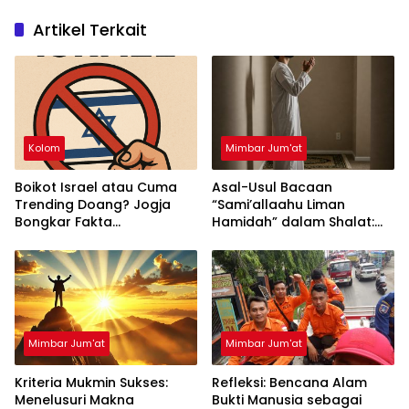
Artikel Terkait
Kolom
Mimbar Jum'at
Boikot Israel atau Cuma
Asal-Usul Bacaan
Trending Doang? Jogja
“Sami’allaahu Liman
Bongkar Fakta
Hamidah” dalam Shalat:
Mengejutkan!
Mitos atau Tuntunan
Rasulullah?
Mimbar Jum'at
Mimbar Jum'at
Kriteria Mukmin Sukses:
Refleksi: Bencana Alam
Menelusuri Makna
Bukti Manusia sebagai