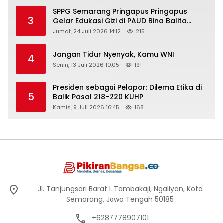
SPPG Semarang Pringapus Pringapus
3
Gelar Edukasi Gizi di PAUD Bina Balita
Peringati Hari Anak Nasional 2026
Jumat, 24 Juli 2026 14:12
215
Jangan Tidur Nyenyak, Kamu WNI
4
Senin, 13 Juli 2026 10:05
191
Presiden sebagai Pelapor: Dilema Etika di
5
Balik Pasal 218–220 KUHP
Kamis, 9 Juli 2026 16:45
168
Jl. Tanjungsari Barat I, Tambakaji, Ngaliyan, Kota
Semarang, Jawa Tengah 50185
+6287778907101