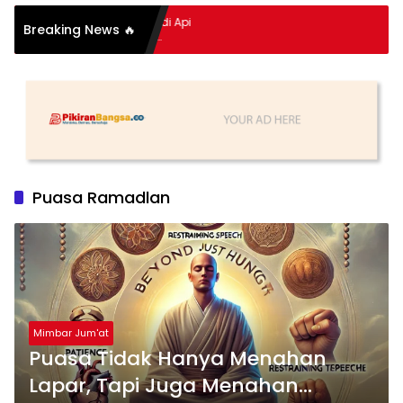
itan Hidup Meledak Jadi Api
Breaking News 🔥
 Balik Tragedi Menteng-
ingga Maling Ayam di Bali
Puasa Ramadlan
Mimbar Jum'at
Puasa Tidak Hanya Menahan
Lapar, Tapi Juga Menahan