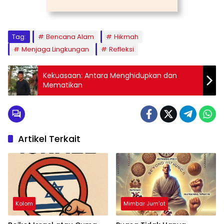
Tag:
Bencana Alam
Hikmah
Menjaga Lingkungan
Refleksi
Kekuasaan: Antara Menghidupkan dan
Mematikan
Artikel Terkait
Kolom
Mimbar Jum'at