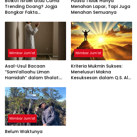
Boikot Israel atau Cuma
Puasa Tidak Hanya
Trending Doang? Jogja
Menahan Lapar, Tapi Juga
Bongkar Fakta
Menahan Semuanya
Mengejutkan!
Mimbar Jum'at
Mimbar Jum'at
Asal-Usul Bacaan
Kriteria Mukmin Sukses:
“Sami’allaahu Liman
Menelusuri Makna
Hamidah” dalam Shalat:
Kesuksesan dalam Q.S. Al-
Mitos atau Tuntunan
Mukminun
Rasulullah?
Mimbar Jum'at
Belum Waktunya