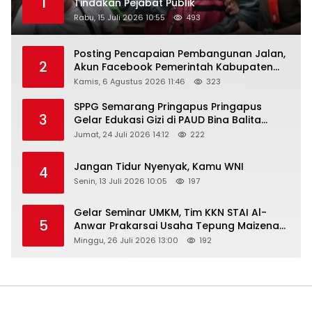
1
Tindakan Pejabat Publik
Rabu, 15 Juli 2026 10:55
493
Posting Pencapaian Pembangunan Jalan,
2
Akun Facebook Pemerintah Kabupaten
Rembang “Dirujak” Warganet
Kamis, 6 Agustus 2026 11:46
323
SPPG Semarang Pringapus Pringapus
3
Gelar Edukasi Gizi di PAUD Bina Balita
Peringati Hari Anak Nasional 2026
Jumat, 24 Juli 2026 14:12
222
Jangan Tidur Nyenyak, Kamu WNI
4
Senin, 13 Juli 2026 10:05
197
Gelar Seminar UMKM, Tim KKN STAI Al-
5
Anwar Prakarsai Usaha Tepung Maizena
di Logung
Minggu, 26 Juli 2026 13:00
192