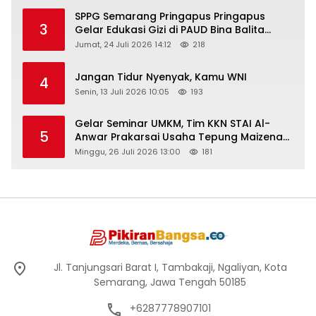
SPPG Semarang Pringapus Pringapus
3
Gelar Edukasi Gizi di PAUD Bina Balita
Peringati Hari Anak Nasional 2026
Jumat, 24 Juli 2026 14:12
218
Jangan Tidur Nyenyak, Kamu WNI
4
Senin, 13 Juli 2026 10:05
193
Gelar Seminar UMKM, Tim KKN STAI Al-
5
Anwar Prakarsai Usaha Tepung Maizena
di Logung
Minggu, 26 Juli 2026 13:00
181
Jl. Tanjungsari Barat I, Tambakaji, Ngaliyan, Kota
Semarang, Jawa Tengah 50185
+6287778907101