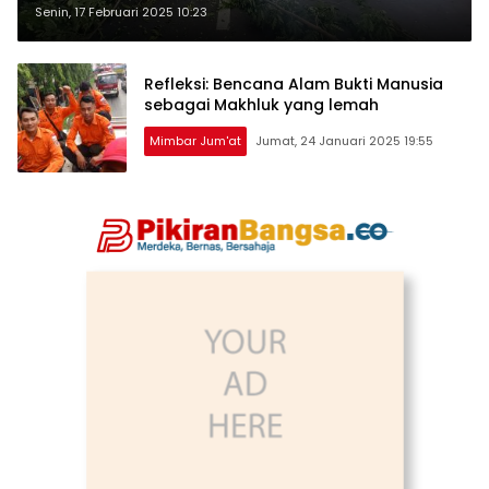
Jelaskan Penyebabnya
Senin, 17 Februari 2025 10:23
Refleksi: Bencana Alam Bukti Manusia
sebagai Makhluk yang lemah
Mimbar Jum'at
Jumat, 24 Januari 2025 19:55