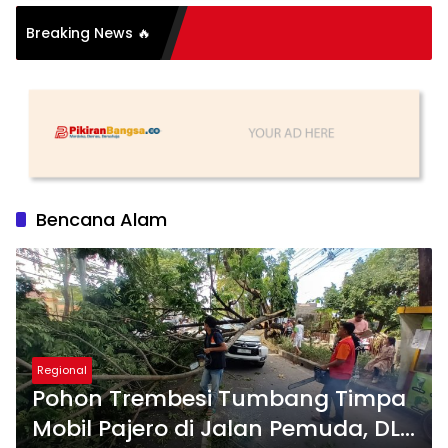
si Organisasi: Antara
Breaking News 🔥
s dan Substansi
Bencana Alam
Regional
Pohon Trembesi Tumbang Timpa
Mobil Pajero di Jalan Pemuda, DLH