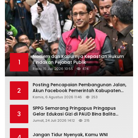
Nadiem dan Kaburnya Kepastian Hukum
1
Tindakan Pejabat Publik
Rabu, 15 Juli 2026 10:55
474
Posting Pencapaian Pembangunan Jalan,
2
Akun Facebook Pemerintah Kabupaten
Rembang “Dirujak” Warganet
Kamis, 6 Agustus 2026 11:46
253
SPPG Semarang Pringapus Pringapus
3
Gelar Edukasi Gizi di PAUD Bina Balita
Peringati Hari Anak Nasional 2026
Jumat, 24 Juli 2026 14:12
215
Jangan Tidur Nyenyak, Kamu WNI
4