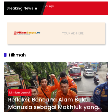
pitan Hidup Meledak Jadi Api
Breaking News 🔥
i Balik Tragedi Menteng-
Hingga Maling Ayam di Bali
Hikmah
Mimbar Jum'at
Refleksi: Bencana Alam Bukti
Manusia sebagai Makhluk yang