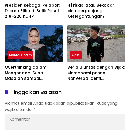
Presiden sebagai Pelapor:
Hilirisasi atau Sekadar
Dilema Etika di Balik Pasal
Memperpanjang
218–220 KUHP
Ketergantungan?
Mental Health
Opini
Overthinking dalam
Berlalu Lintas dengan Bijak:
Menghadapi Suatu
Memahami pesan
Masalah sampai
Nonverbal demi
Menyebabkan Kecemasan
Keselamatan Bersama
yang Berlebihan
Tinggalkan Balasan
Alamat email Anda tidak akan dipublikasikan.
Ruas yang
wajib ditandai
*