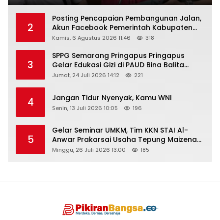
Posting Pencapaian Pembangunan Jalan,
2
Akun Facebook Pemerintah Kabupaten
Rembang “Dirujak” Warganet
Kamis, 6 Agustus 2026 11:46
318
SPPG Semarang Pringapus Pringapus
3
Gelar Edukasi Gizi di PAUD Bina Balita
Peringati Hari Anak Nasional 2026
Jumat, 24 Juli 2026 14:12
221
Jangan Tidur Nyenyak, Kamu WNI
4
Senin, 13 Juli 2026 10:05
196
Gelar Seminar UMKM, Tim KKN STAI Al-
5
Anwar Prakarsai Usaha Tepung Maizena
di Logung
Minggu, 26 Juli 2026 13:00
185