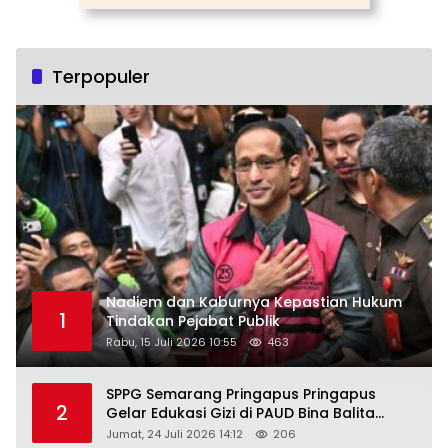
Terpopuler
Nadiem dan Kaburnya Kepastian Hukum
1
Tindakan Pejabat Publik
Rabu, 15 Juli 2026 10:55
463
SPPG Semarang Pringapus Pringapus
2
Gelar Edukasi Gizi di PAUD Bina Balita
Peringati Hari Anak Nasional 2026
Jumat, 24 Juli 2026 14:12
206