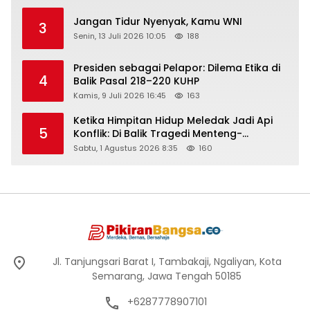
Jangan Tidur Nyenyak, Kamu WNI
3
Senin, 13 Juli 2026 10:05
188
Presiden sebagai Pelapor: Dilema Etika di
4
Balik Pasal 218–220 KUHP
Kamis, 9 Juli 2026 16:45
163
Ketika Himpitan Hidup Meledak Jadi Api
5
Konflik: Di Balik Tragedi Menteng-
Matraman Hingga Maling Ayam di Bali
Sabtu, 1 Agustus 2026 8:35
160
Jl. Tanjungsari Barat I, Tambakaji, Ngaliyan, Kota
Semarang, Jawa Tengah 50185
+6287778907101