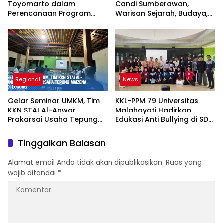
Toyomarto dalam
Candi Sumberawan,
Perencanaan Program
Warisan Sejarah, Budaya,
Pencegahan Stunting
dan Spiritual di ‎Singosari
melalui ‎Rembuk Stunting
Desa
Regional
News
Gelar Seminar UMKM, Tim
KKL-PPM 79 Universitas
KKN STAI Al-Anwar
Malahayati Hadirkan
Prakarsai Usaha Tepung
Edukasi Anti Bullying di SD
Maizena di Logung
IT Wahdatul Ummah Kota
Metero
Tinggalkan Balasan
Alamat email Anda tidak akan dipublikasikan.
Ruas yang
wajib ditandai
*