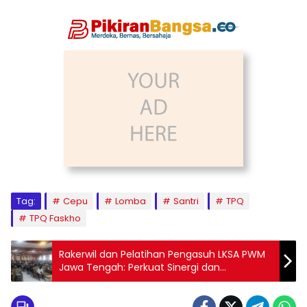
Tag:
Cepu
Lomba
Santri
TPQ
TPQ Faskho
Rakerwil dan Pelatihan Pengasuh LKSA PWM
Jawa Tengah: Perkuat Sinergi dan
Transformasi Layanan Ummat