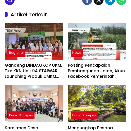
Artikel Terkait
Regional
News
Gandeng DINDAGKOP UKM,
Posting Pencapaian
Tim KKN Unit 04 STAIWAR
Pembangunan Jalan, Akun
Launching Produk UMKM
Facebook Pemerintah
Desa Logung
Kabupaten Rembang
“Dirujak” Warganet
Dunia Kampus
Dunia Kampus
Komitmen Desa
Mengungkap Pesona