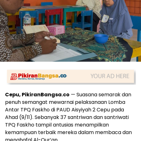
Cepu, PikiranBangsa.co
— Suasana semarak dan
penuh semangat mewarnai pelaksanaan Lomba
Antar TPQ Faskho di PAUD Aisyiyah 2 Cepu pada
Ahad (9/11). Sebanyak 37 santriwan dan santriwati
TPQ Faskho tampil antusias menampilkan
kemampuan terbaik mereka dalam membaca dan
menghafal Al-Qur’an.