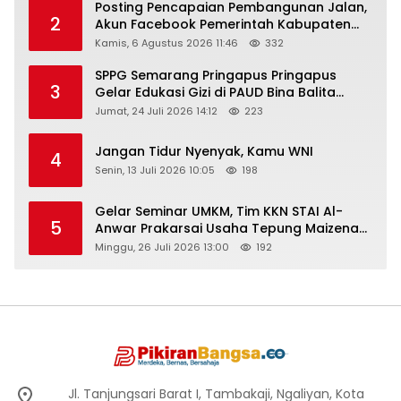
Posting Pencapaian Pembangunan Jalan,
2
Akun Facebook Pemerintah Kabupaten
Rembang “Dirujak” Warganet
Kamis, 6 Agustus 2026 11:46
332
SPPG Semarang Pringapus Pringapus
3
Gelar Edukasi Gizi di PAUD Bina Balita
Peringati Hari Anak Nasional 2026
Jumat, 24 Juli 2026 14:12
223
Jangan Tidur Nyenyak, Kamu WNI
4
Senin, 13 Juli 2026 10:05
198
Gelar Seminar UMKM, Tim KKN STAI Al-
5
Anwar Prakarsai Usaha Tepung Maizena
di Logung
Minggu, 26 Juli 2026 13:00
192
Jl. Tanjungsari Barat I, Tambakaji, Ngaliyan, Kota