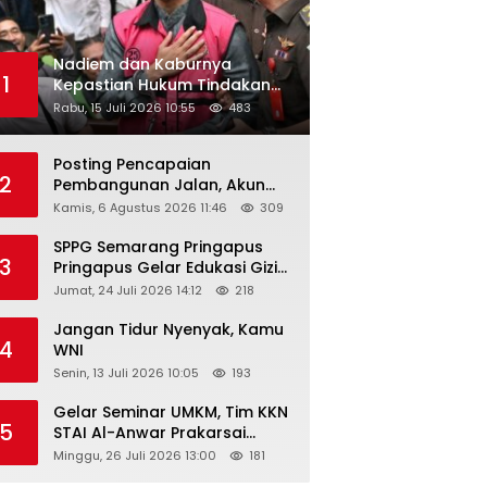
Nadiem dan Kaburnya
1
Kepastian Hukum Tindakan
Pejabat Publik
Rabu, 15 Juli 2026 10:55
483
Posting Pencapaian
2
Pembangunan Jalan, Akun
Facebook Pemerintah
Kamis, 6 Agustus 2026 11:46
309
Kabupaten Rembang
“Dirujak” Warganet
SPPG Semarang Pringapus
3
Pringapus Gelar Edukasi Gizi
di PAUD Bina Balita Peringati
Jumat, 24 Juli 2026 14:12
218
Hari Anak Nasional 2026
Jangan Tidur Nyenyak, Kamu
4
WNI
Senin, 13 Juli 2026 10:05
193
Gelar Seminar UMKM, Tim KKN
5
STAI Al-Anwar Prakarsai
Usaha Tepung Maizena di
Minggu, 26 Juli 2026 13:00
181
Logung