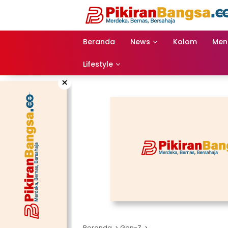
Langsung
ke
konten
Beranda
News
Kolom
Men
Lifestyle
×
Beranda
Gen-Z