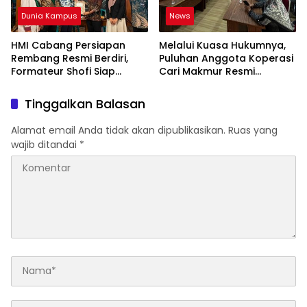
Dunia Kampus
News
HMI Cabang Persiapan
Melalui Kuasa Hukumnya,
Rembang Resmi Berdiri,
Puluhan Anggota Koperasi
Formateur Shofi Siap
Cari Makmur Resmi
Pimpin Fase Konsolidasi
Melayangkan Laporan
Dugaan Penipuan,
Tinggalkan Balasan
Penggelapan, & TPPU
Alamat email Anda tidak akan dipublikasikan.
Ruas yang
wajib ditandai
*