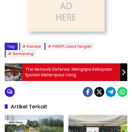
Tag:
Kendal
PWDPI Jawa Tengah
Semarang
The Network Defense: Mengapa Kekayaan
Epstein Melampaui Uang
Artikel Terkait