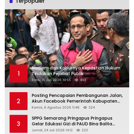
Terpopuler
Nadiem dan Kaburnya Kepastian Hukum
1
Tindakan Pejabat Publik
Rabu, 15 Juli 2026 10:55
493
Posting Pencapaian Pembangunan Jalan,
2
Akun Facebook Pemerintah Kabupaten
Rembang “Dirujak” Warganet
Kamis, 6 Agustus 2026 11:46
324
SPPG Semarang Pringapus Pringapus
3
Gelar Edukasi Gizi di PAUD Bina Balita
Peringati Hari Anak Nasional 2026
Jumat, 24 Juli 2026 14:12
223