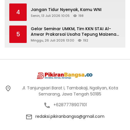
Jangan Tidur Nyenyak, Kamu WNI
4
Senin, 13 Juli 2026 10:05
198
Gelar Seminar UMKM, Tim KKN STAI Al-
5
Anwar Prakarsai Usaha Tepung Maizena
di Logung
Minggu, 26 Juli 2026 13:00
192
Jl. Tanjungsari Barat I, Tambakaji, Ngaliyan, Kota
Semarang, Jawa Tengah 50185
+6287778907101
redaksi.pikiranbangsa@gmail.com