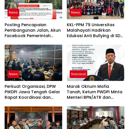
News
News
Posting Pencapaian
KKL-PPM 79 Universitas
Pembangunan Jalan, Akun
Malahayati Hadirkan
Facebook Pemerintah
Edukasi Anti Bullying di SD
Kabupaten Rembang
IT Wahdatul Ummah Kota
“Dirujak” Warganet
Metero
News
Nasional
Perkuat Organisasi, DPW
Marak Oknum Mafia
PWDPI Jawa Tengah Gelar
Tanah, Ketum PWDPI Minta
Rapat Koordinasi dan
Menteri BPN/ATR dan
Bahas Persiapan
Kehutanan Turun ke
Pelantikan Pengurus Baru
Karimun Kepri