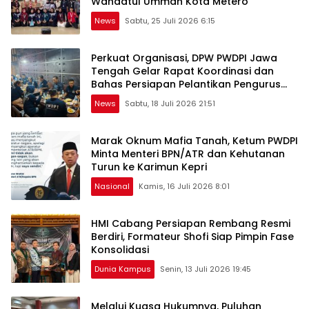
Wahdatul Ummah Kota Metero
News
Sabtu, 25 Juli 2026 6:15
Perkuat Organisasi, DPW PWDPI Jawa
Tengah Gelar Rapat Koordinasi dan
Bahas Persiapan Pelantikan Pengurus
Baru
News
Sabtu, 18 Juli 2026 21:51
Marak Oknum Mafia Tanah, Ketum PWDPI
Minta Menteri BPN/ATR dan Kehutanan
Turun ke Karimun Kepri
Nasional
Kamis, 16 Juli 2026 8:01
HMI Cabang Persiapan Rembang Resmi
Berdiri, Formateur Shofi Siap Pimpin Fase
Konsolidasi
Dunia Kampus
Senin, 13 Juli 2026 19:45
Melalui Kuasa Hukumnya, Puluhan