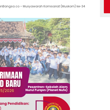
ranBangsa.co – Musyawarah Komisariat (Muskom) ke-34