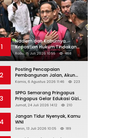
Nadiem dan Kaburnya
1
Kepastian Hukum Tindakan
Pejabat Publik
Rabu, 15 Juli 2026 10:55
468
Posting Pencapaian
2
Pembangunan Jalan, Akun
Facebook Pemerintah
Kamis, 6 Agustus 2026 11:46
223
Kabupaten Rembang
“Dirujak” Warganet
SPPG Semarang Pringapus
3
Pringapus Gelar Edukasi Gizi
di PAUD Bina Balita Peringati
Jumat, 24 Juli 2026 14:12
210
Hari Anak Nasional 2026
Jangan Tidur Nyenyak, Kamu
4
WNI
Senin, 13 Juli 2026 10:05
189