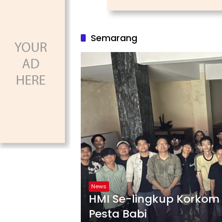
Semarang
News
HMI Se-lingkup Korkom
Pesta Babi