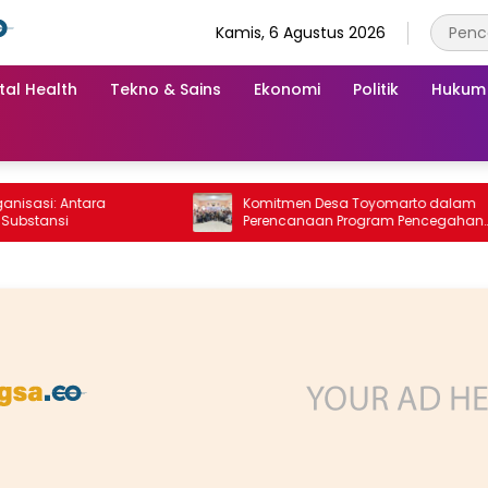
Kamis, 6 Agustus 2026
tal Health
Tekno & Sains
Ekonomi
Politik
Hukum
ara
Komitmen Desa Toyomarto dalam
Perencanaan Program Pencegahan
Stunting melalui ‎Rembuk Stunting Desa