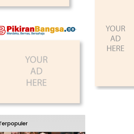
Terpopuler