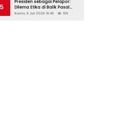
Presiden sebagai Pelapor:
5
Dilema Etika di Balik Pasal
218–220 KUHP
Kamis, 9 Juli 2026 16:45
165