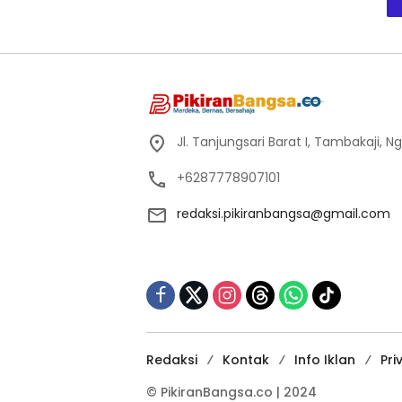
Jl. Tanjungsari Barat I, Tambakaji,
+6287778907101
redaksi.pikiranbangsa@gmail.com
Redaksi
Kontak
Info Iklan
Pri
© PikiranBangsa.co | 2024