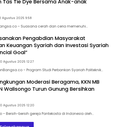
 Tas Tie Dye Bersama Anak-anak
o
12 Agustus 2025 9:58
nBangsa.co – Suasana cerah dan ceria memenuhi…
ksanakan Pengabdian Masyarakat
an Keuangan Syariah dan Investasi Syariah
ncial Goal”
10 Agustus 2025 12:27
anBangsa.co – Program Studi Perbankan Syariah Politeknik…
ingkungan Moderasi Beragama, KKN MB
IN Walisongo Turun Gunung Bersihkan
10 Agustus 2025 12:20
 – Bersih-bersih gereja Pantekosta di Indonesia oleh…
Selengkapnya