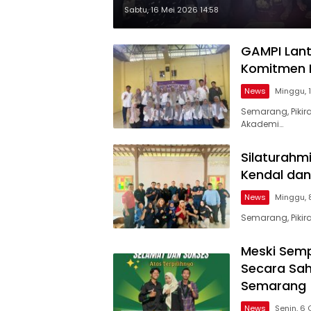
Sabtu, 16 Mei 2026 14:58
GAMPI Lant
Komitmen P
News
Minggu, 
Semarang, Pikir
Akademi…
Silaturah
Kendal da
News
Minggu, 8
Semarang, Piki
Meski Sempa
Secara Sah
Semarang
News
Senin, 6 