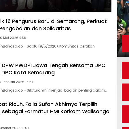
ik 16 Pengurus Baru di Semarang, Perkuat
engabdian dan Solidaritas
10 Mei 2026 9:58
anBangsa.co – Sabtu (9/5/2026), Komunitas Gerakan
mi DPW PWDPI Jawa Tengah Bersama DPC
n DPC Kota Semarang
 Februari 2026 14:24
ranBangsa.co – Silaturahmi menjadi bagian penting dalam…
t Ricuh, Faila Sufah Akhirnya Terpilih
 sebagai Formatur HMI Korkom Walisongo
Oktober 2025 21:07