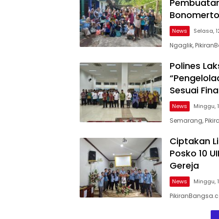
Pembuatan
Bonomert
News
Selasa, 
Ngaglik, Pikira
Polines La
“Pengelola
Sesuai Fina
News
Minggu, 
Semarang, Pikir
Ciptakan L
Posko 10 U
Gereja
News
Minggu, 
PikiranBangsa.co