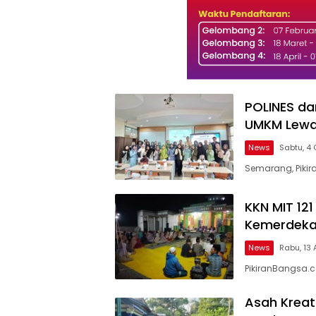
POLINES da
UMKM Lewat
News
Sabtu, 4 
Semarang, Pikir
KKN MIT 121
Kemerdeka
News
Rabu, 13 
PikiranBangsa.
Asah Kreati