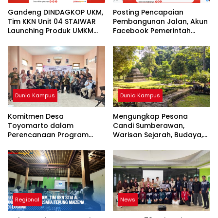
Gandeng DINDAGKOP UKM,
Posting Pencapaian
Tim KKN Unit 04 STAIWAR
Pembangunan Jalan, Akun
Launching Produk UMKM
Facebook Pemerintah
Desa Logung
Kabupaten Rembang
“Dirujak” Warganet
Dunia Kampus
Dunia Kampus
Komitmen Desa
Mengungkap Pesona
Toyomarto dalam
Candi Sumberawan,
Perencanaan Program
Warisan Sejarah, Budaya,
Pencegahan Stunting
dan Spiritual di ‎Singosari
melalui ‎Rembuk Stunting
Desa
Regional
News