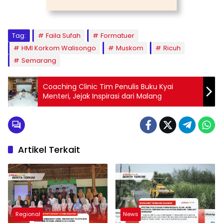
Tag:
Faila Sufah
Formatuer
HMI Korkom Walisongo
Muskom
Ricuh
Semarang
Coaching Clinic Tim Penulis Buku Kyai
Menteri, Jejak Inspirasi dari Malang
Artikel Terkait
Regional
News