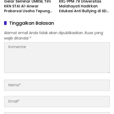
Gelar Seminar UMKM, Tim
KKL-PPM 79 Universitas
KKN STAI Al-Anwar
Malahayati Hadirkan
Prakarsai Usaha Tepung
Edukasi Anti Bullying di SD
Maizena di Logung
IT Wahdatul Ummah Kota
Metero
Tinggalkan Balasan
Alamat email Anda tidak akan dipublikasikan.
Ruas yang
wajib ditandai
*