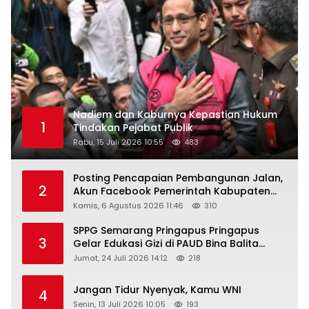
Nadiem dan Kaburnya Kepastian Hukum
1
Tindakan Pejabat Publik
Rabu, 15 Juli 2026 10:55
483
Posting Pencapaian Pembangunan Jalan,
2
Akun Facebook Pemerintah Kabupaten
Rembang “Dirujak” Warganet
Kamis, 6 Agustus 2026 11:46
310
SPPG Semarang Pringapus Pringapus
3
Gelar Edukasi Gizi di PAUD Bina Balita
Peringati Hari Anak Nasional 2026
Jumat, 24 Juli 2026 14:12
218
Jangan Tidur Nyenyak, Kamu WNI
4
Senin, 13 Juli 2026 10:05
193