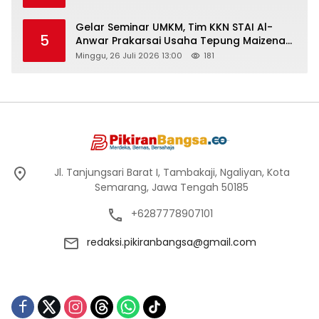
Gelar Seminar UMKM, Tim KKN STAI Al-
5
Anwar Prakarsai Usaha Tepung Maizena
di Logung
Minggu, 26 Juli 2026 13:00
181
Jl. Tanjungsari Barat I, Tambakaji, Ngaliyan, Kota
Semarang, Jawa Tengah 50185
+6287778907101
redaksi.pikiranbangsa@gmail.com