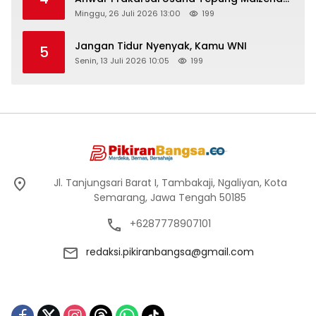
di Logung
Minggu, 26 Juli 2026 13:00
199
Jangan Tidur Nyenyak, Kamu WNI
5
Senin, 13 Juli 2026 10:05
199
Jl. Tanjungsari Barat I, Tambakaji, Ngaliyan, Kota
Semarang, Jawa Tengah 50185
+6287778907101
redaksi.pikiranbangsa@gmail.com