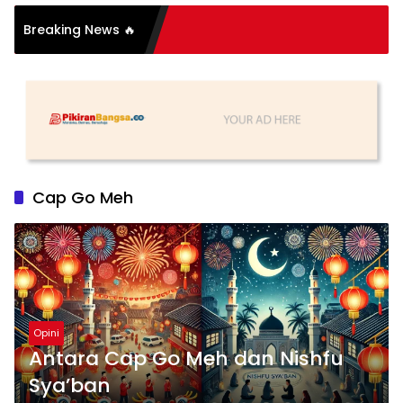
Breaking News 🔥
ih Part 2
Cap Go Meh
Opini
Antara Cap Go Meh dan Nishfu
Sya’ban