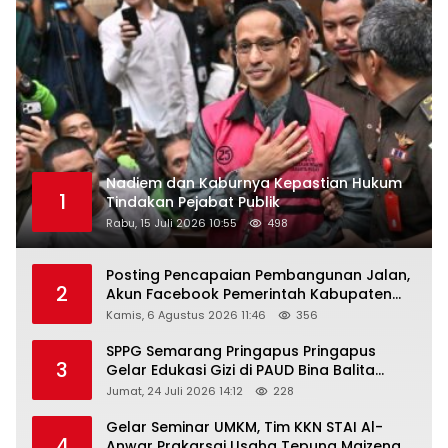
Nadiem dan Kaburnya Kepastian Hukum
1
Tindakan Pejabat Publik
Rabu, 15 Juli 2026 10:55
498
Posting Pencapaian Pembangunan Jalan,
2
Akun Facebook Pemerintah Kabupaten
Rembang “Dirujak” Warganet
Kamis, 6 Agustus 2026 11:46
356
SPPG Semarang Pringapus Pringapus
3
Gelar Edukasi Gizi di PAUD Bina Balita
Peringati Hari Anak Nasional 2026
Jumat, 24 Juli 2026 14:12
228
Gelar Seminar UMKM, Tim KKN STAI Al-
4
Anwar Prakarsai Usaha Tepung Maizena