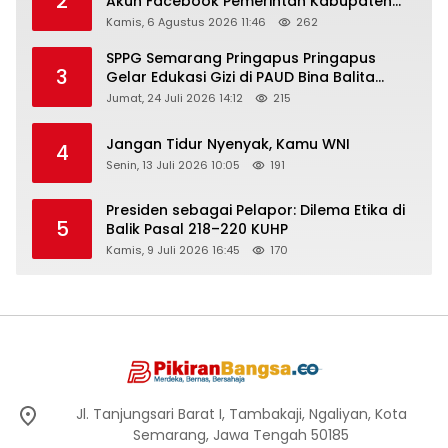
2
Akun Facebook Pemerintah Kabupaten
Rembang “Dirujak” Warganet
Kamis, 6 Agustus 2026 11:46
262
SPPG Semarang Pringapus Pringapus
3
Gelar Edukasi Gizi di PAUD Bina Balita
Peringati Hari Anak Nasional 2026
Jumat, 24 Juli 2026 14:12
215
Jangan Tidur Nyenyak, Kamu WNI
4
Senin, 13 Juli 2026 10:05
191
Presiden sebagai Pelapor: Dilema Etika di
5
Balik Pasal 218–220 KUHP
Kamis, 9 Juli 2026 16:45
170
Jl. Tanjungsari Barat I, Tambakaji, Ngaliyan, Kota
Semarang, Jawa Tengah 50185