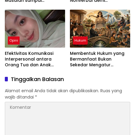
Masalah sampai
Nonverbal demi
Menyebabkan Kecemasan
Keselamatan Bersama
yang Berlebihan
Opini
Hukum
Efektivitas Komunikasi
Membentuk Hukum yang
Interpersonal antara
Bermanfaat Bukan
Orang Tua dan Anak
Sekedar Mengatur
dalam Menciptakan
Masyarakat
Keharmonisan Keluarga
Tinggalkan Balasan
Alamat email Anda tidak akan dipublikasikan.
Ruas yang
wajib ditandai
*