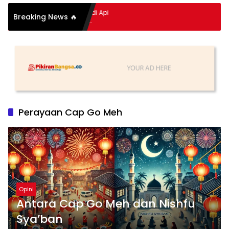
pitan Hidup Meledak Jadi Api
Breaking News 🔥
 Balik Tragedi Menteng-
Hingga Maling Ayam di Bali
Perayaan Cap Go Meh
Opini
Antara Cap Go Meh dan Nishfu
Sya’ban