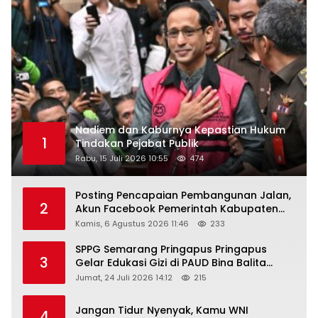
Nadiem dan Kaburnya Kepastian Hukum
1
Tindakan Pejabat Publik
Rabu, 15 Juli 2026 10:55
474
Posting Pencapaian Pembangunan Jalan,
2
Akun Facebook Pemerintah Kabupaten
Rembang “Dirujak” Warganet
Kamis, 6 Agustus 2026 11:46
233
SPPG Semarang Pringapus Pringapus
3
Gelar Edukasi Gizi di PAUD Bina Balita
Peringati Hari Anak Nasional 2026
Jumat, 24 Juli 2026 14:12
215
Jangan Tidur Nyenyak, Kamu WNI
4