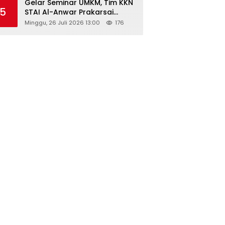
Gelar Seminar UMKM, Tim KKN
5
STAI Al-Anwar Prakarsai
Usaha Tepung Maizena di
Minggu, 26 Juli 2026 13:00
176
Logung