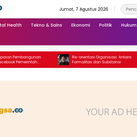
Jumat, 7 Agustus 2026
tal Health
Tekno & Sains
Ekonomi
Politik
Hukum
mbangunan
Re-orientasi Organisasi: Antara
merintah
Formalitas dan Substansi
ujak” Warganet