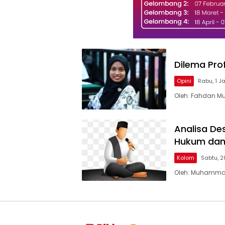
Dilema Pro
Opini
Rabu, 1 J
Oleh: Fahdan M
Analisa De
Hukum dan 
Kolom
Sabtu, 2
Oleh: Muhammad