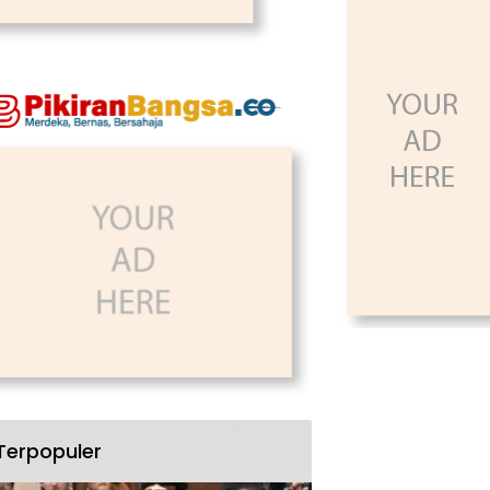
Terpopuler