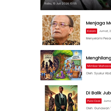
Rabu, 15 Juli 2026 10:55
Menjaga M
Kolom
Jumat, 2
Menyelami Pesan
Menghilang
Mimbar Mahasi
Oleh: Syukur Abd
Di Balik J
Puisi Esai
Jumat
Oleh: Gunawan T