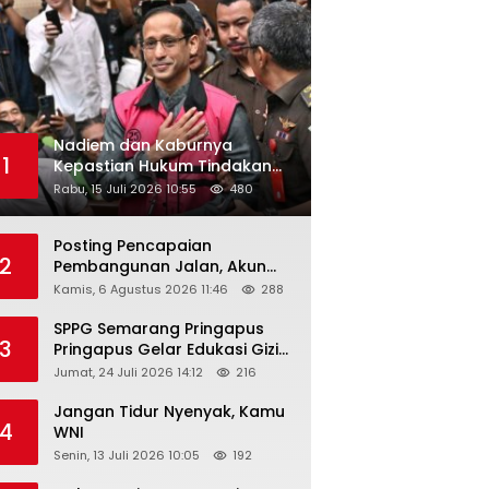
Nadiem dan Kaburnya
1
Kepastian Hukum Tindakan
Pejabat Publik
Rabu, 15 Juli 2026 10:55
480
Posting Pencapaian
2
Pembangunan Jalan, Akun
Facebook Pemerintah
Kamis, 6 Agustus 2026 11:46
288
Kabupaten Rembang
“Dirujak” Warganet
SPPG Semarang Pringapus
3
Pringapus Gelar Edukasi Gizi
di PAUD Bina Balita Peringati
Jumat, 24 Juli 2026 14:12
216
Hari Anak Nasional 2026
Jangan Tidur Nyenyak, Kamu
4
WNI
Senin, 13 Juli 2026 10:05
192