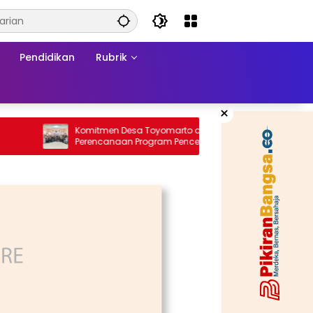
Pendidikan
Rubrik
×
Komitmen Desa Toyomarto dalam
Samurai Putih
Perencanaan Program Pencegahan
Stunting melalui ‎Rembuk Stunting Desa