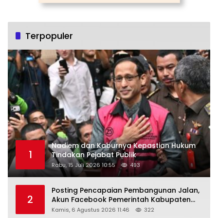
Terpopuler
Nadiem dan Kaburnya Kepastian Hukum
1
Tindakan Pejabat Publik
Rabu, 15 Juli 2026 10:55
493
Posting Pencapaian Pembangunan Jalan,
2
Akun Facebook Pemerintah Kabupaten
Rembang “Dirujak” Warganet
Kamis, 6 Agustus 2026 11:46
322