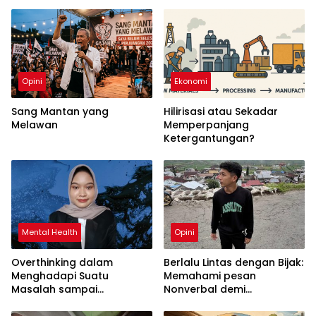
Opini
Ekonomi
Sang Mantan yang
Hilirisasi atau Sekadar
Melawan
Memperpanjang
Ketergantungan?
Mental Health
Opini
Overthinking dalam
Berlalu Lintas dengan Bijak:
Menghadapi Suatu
Memahami pesan
Masalah sampai
Nonverbal demi
Menyebabkan Kecemasan
Keselamatan Bersama
yang Berlebihan