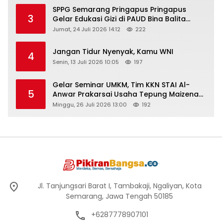
SPPG Semarang Pringapus Pringapus
3
Gelar Edukasi Gizi di PAUD Bina Balita
Peringati Hari Anak Nasional 2026
Jumat, 24 Juli 2026 14:12
222
Jangan Tidur Nyenyak, Kamu WNI
4
Senin, 13 Juli 2026 10:05
197
Gelar Seminar UMKM, Tim KKN STAI Al-
5
Anwar Prakarsai Usaha Tepung Maizena
di Logung
Minggu, 26 Juli 2026 13:00
192
Jl. Tanjungsari Barat I, Tambakaji, Ngaliyan, Kota
Semarang, Jawa Tengah 50185
+6287778907101