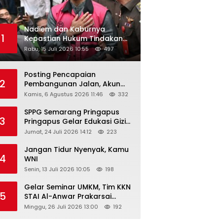
Nadiem dan Kaburnya
1
Kepastian Hukum Tindakan
Pejabat Publik
Rabu, 15 Juli 2026 10:55
497
Posting Pencapaian
2
Pembangunan Jalan, Akun
Facebook Pemerintah
Kamis, 6 Agustus 2026 11:46
332
Kabupaten Rembang
“Dirujak” Warganet
SPPG Semarang Pringapus
3
Pringapus Gelar Edukasi Gizi
di PAUD Bina Balita Peringati
Jumat, 24 Juli 2026 14:12
223
Hari Anak Nasional 2026
Jangan Tidur Nyenyak, Kamu
4
WNI
Senin, 13 Juli 2026 10:05
198
Gelar Seminar UMKM, Tim KKN
5
STAI Al-Anwar Prakarsai
Usaha Tepung Maizena di
Minggu, 26 Juli 2026 13:00
192
Logung