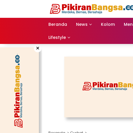
Langsung
ke
konten
Beranda
News
Kolom
Men
Lifestyle
×
Beranda
Curhat