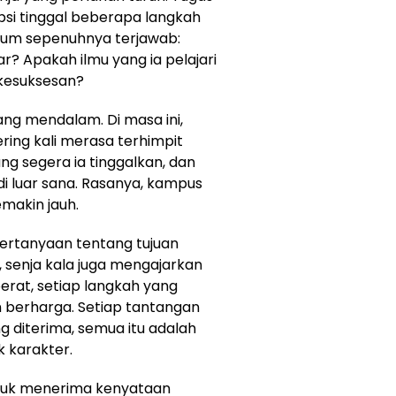
ripsi tinggal beberapa langkah
belum sepenuhnya terjawab:
r? Apakah ilmu yang ia pelajari
kesuksesan?
g mendalam. Di masa ini,
ing kali merasa terhimpit
ng segera ia tinggalkan, dan
di luar sana. Rasanya, kampus
emakin jauh.
pertanyaan tentang tujuan
 senja kala juga mengajarkan
erat, setiap langkah yang
 berharga. Setiap tantangan
g diterima, semua itu adalah
 karakter.
ntuk menerima kenyataan