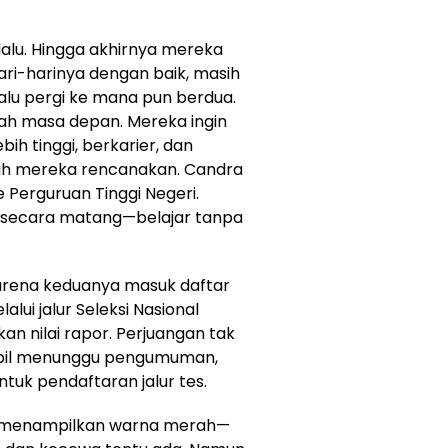
rlalu. Hingga akhirnya mereka
hari-harinya dengan baik, masih
alu pergi ke mana pun berdua.
rah masa depan. Mereka ingin
bih tinggi, berkarier, dan
dah mereka rencanakan. Candra
 Perguruan Tinggi Negeri.
secara matang—belajar tanpa
arena keduanya masuk daftar
lui jalur Seleksi Nasional
n nilai rapor. Perjuangan tak
ambil menunggu pengumuman,
tuk pendaftaran jalur tes.
r menampilkan warna merah—