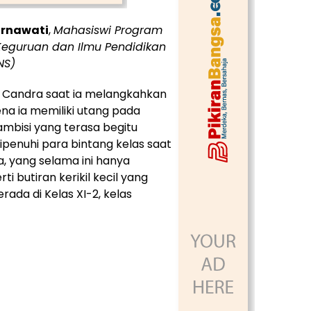
urnawati
,
Mahasiswi Program
s Keguruan dan Ilmu Pendidikan
NS)
a Candra saat ia melangkahkan
ena ia memiliki utang pada
mbisi yang terasa begitu
dipenuhi para bintang kelas saat
a, yang selama ini hanya
ti butiran kerikil kecil yang
rada di Kelas XI-2, kelas