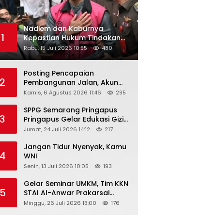
Nadiem dan Kaburnya
1
Kepastian Hukum Tindakan
Pejabat Publik
Rabu, 15 Juli 2026 10:55
480
Posting Pencapaian
2
Pembangunan Jalan, Akun
Facebook Pemerintah
Kamis, 6 Agustus 2026 11:46
295
Kabupaten Rembang
“Dirujak” Warganet
SPPG Semarang Pringapus
3
Pringapus Gelar Edukasi Gizi
di PAUD Bina Balita Peringati
Jumat, 24 Juli 2026 14:12
217
Hari Anak Nasional 2026
Jangan Tidur Nyenyak, Kamu
4
WNI
Senin, 13 Juli 2026 10:05
193
Gelar Seminar UMKM, Tim KKN
5
STAI Al-Anwar Prakarsai
Usaha Tepung Maizena di
Minggu, 26 Juli 2026 13:00
176
Logung