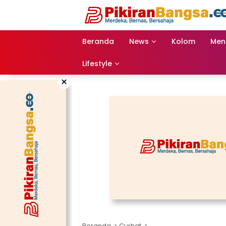
Langsung
ke
konten
Beranda
News
Kolom
Men
Lifestyle
×
Beranda
Curhat