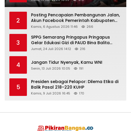
Posting Pencapaian Pembangunan Jalan,
2
Akun Facebook Pemerintah Kabupaten
Rembang “Dirujak” Warganet
Kamis, 6 Agustus 2026 11:46
266
SPPG Semarang Pringapus Pringapus
3
Gelar Edukasi Gizi di PAUD Bina Balita
Peringati Hari Anak Nasional 2026
Jumat, 24 Juli 2026 14:12
216
Jangan Tidur Nyenyak, Kamu WNI
4
Senin, 13 Juli 2026 10:05
191
Presiden sebagai Pelapor: Dilema Etika di
5
Balik Pasal 218–220 KUHP
Kamis, 9 Juli 2026 16:45
170