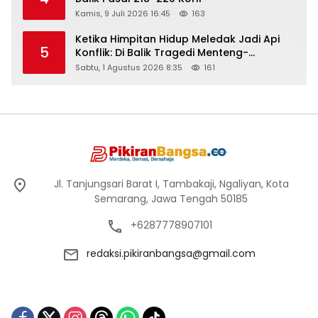
Kamis, 9 Juli 2026 16:45
163
Ketika Himpitan Hidup Meledak Jadi Api
5
Konflik: Di Balik Tragedi Menteng-
Matraman Hingga Maling Ayam di Bali
Sabtu, 1 Agustus 2026 8:35
161
Jl. Tanjungsari Barat I, Tambakaji, Ngaliyan, Kota
Semarang, Jawa Tengah 50185
+6287778907101
redaksi.pikiranbangsa@gmail.com