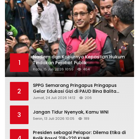
Nadiem dan Kaburnya Kepastian Hukum
1
Tindakan Pejabat Publik
Rabu, 15 Juli 2026 10:55
464
SPPG Semarang Pringapus Pringapus
2
Gelar Edukasi Gizi di PAUD Bina Balita
Peringati Hari Anak Nasional 2026
Jumat, 24 Juli 2026 14:12
206
Jangan Tidur Nyenyak, Kamu WNI
3
Senin, 13 Juli 2026 10:05
189
Presiden sebagai Pelapor: Dilema Etika di
4
Balik Pasal 218–220 KUHP