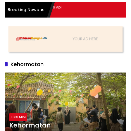
mpitan Hidup Meledak Jadi Api
Breaking News 🔥
i Balik Tragedi Menteng-
 Hingga Maling Ayam di Bali
Kehormatan
Fiksi Mini
Kehormatan