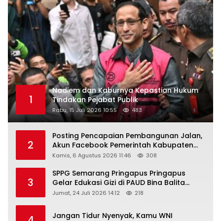
Nadiem dan Kaburnya Kepastian Hukum
1
Tindakan Pejabat Publik
Rabu, 15 Juli 2026 10:55
483
Posting Pencapaian Pembangunan Jalan,
2
Akun Facebook Pemerintah Kabupaten
Rembang “Dirujak” Warganet
Kamis, 6 Agustus 2026 11:46
308
SPPG Semarang Pringapus Pringapus
3
Gelar Edukasi Gizi di PAUD Bina Balita
Peringati Hari Anak Nasional 2026
Jumat, 24 Juli 2026 14:12
218
Jangan Tidur Nyenyak, Kamu WNI
4