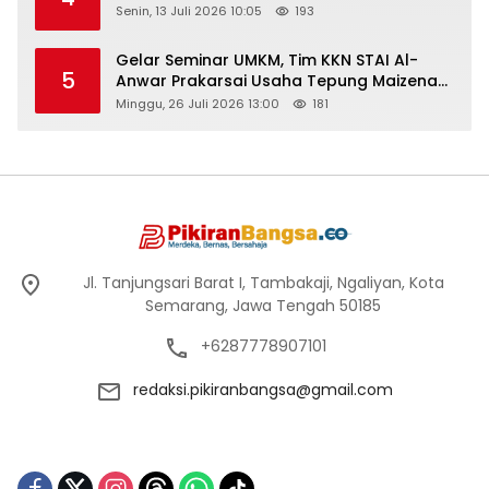
Senin, 13 Juli 2026 10:05
193
Gelar Seminar UMKM, Tim KKN STAI Al-
5
Anwar Prakarsai Usaha Tepung Maizena
di Logung
Minggu, 26 Juli 2026 13:00
181
Jl. Tanjungsari Barat I, Tambakaji, Ngaliyan, Kota
Semarang, Jawa Tengah 50185
+6287778907101
redaksi.pikiranbangsa@gmail.com