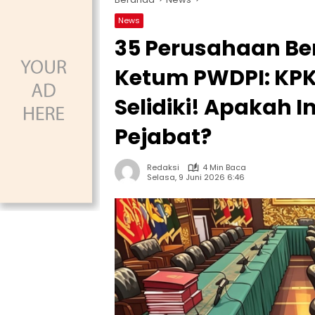
News
35 Perusahaan Ber
Ketum PWDPI: KPK
Selidiki! Apakah 
Pejabat?
Redaksi
4 Min Baca
Selasa, 9 Juni 2026 6:46