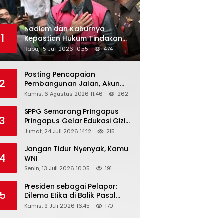
Nadiem dan Kaburnya
1
Kepastian Hukum Tindakan
Pejabat Publik
Rabu, 15 Juli 2026 10:55
474
Posting Pencapaian
2
Pembangunan Jalan, Akun
Facebook Pemerintah
Kamis, 6 Agustus 2026 11:46
262
Kabupaten Rembang
“Dirujak” Warganet
SPPG Semarang Pringapus
3
Pringapus Gelar Edukasi Gizi
di PAUD Bina Balita Peringati
Jumat, 24 Juli 2026 14:12
215
Hari Anak Nasional 2026
Jangan Tidur Nyenyak, Kamu
4
WNI
Senin, 13 Juli 2026 10:05
191
Presiden sebagai Pelapor:
5
Dilema Etika di Balik Pasal
218–220 KUHP
Kamis, 9 Juli 2026 16:45
170