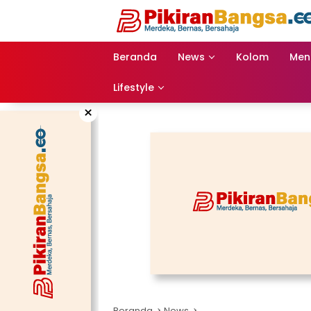
Langsung
ke
konten
Beranda
News
Kolom
Men
Lifestyle
×
Beranda
News