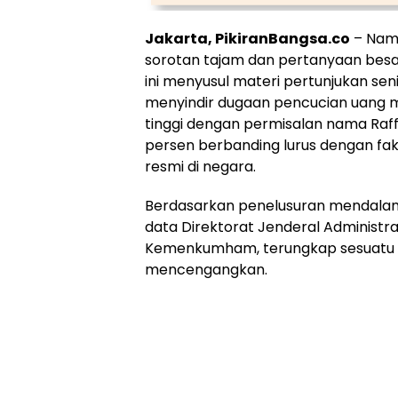
Jakarta, PikiranBangsa.co
– Nama
sorotan tajam dan pertanyaan besar
ini menyusul materi pertunjukan sen
menyindir dugaan pencucian uang m
tinggi dengan permisalan nama Raff
persen berbanding lurus dengan fak
resmi di negara.
Berdasarkan penelusuran mendalam 
data Direktorat Jenderal Administ
Kemenkumham, terungkap sesuatu y
mencengangkan.