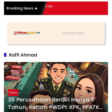
pitan Hidup Meledak Jadi Api
Breaking News 🔥
 Balik Tragedi Menteng-
Hingga Maling Ayam di Bali
Raffi Ahmad
News
35 Perusahaan Berdiri Hanya 5
Tahun, Ketum PWDPI: KPK, PPATK