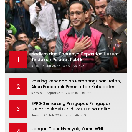
Nadiem dan Kaburnya Kepastian Hukum
1
Tindakan Pejabat Publik
Rabu, 15 Juli 2026 10:55
473
Posting Pencapaian Pembangunan Jalan,
2
Akun Facebook Pemerintah Kabupaten
Rembang “Dirujak” Warganet
Kamis, 6 Agustus 2026 11:46
226
SPPG Semarang Pringapus Pringapus
3
Gelar Edukasi Gizi di PAUD Bina Balita
Peringati Hari Anak Nasional 2026
Jumat, 24 Juli 2026 14:12
210
Jangan Tidur Nyenyak, Kamu WNI
4