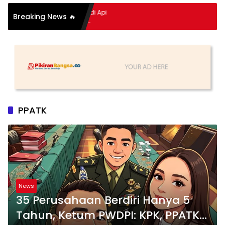
pitan Hidup Meledak Jadi Api
Breaking News 🔥
 Balik Tragedi Menteng-
Hingga Maling Ayam di Bali
PPATK
News
35 Perusahaan Berdiri Hanya 5
Tahun, Ketum PWDPI: KPK, PPATK