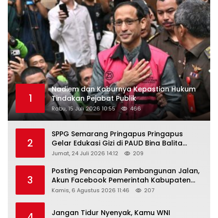
Nadiem dan Kaburnya Kepastian Hukum
1
Tindakan Pejabat Publik
Rabu, 15 Juli 2026 10:55
466
SPPG Semarang Pringapus Pringapus
2
Gelar Edukasi Gizi di PAUD Bina Balita
Peringati Hari Anak Nasional 2026
Jumat, 24 Juli 2026 14:12
209
Posting Pencapaian Pembangunan Jalan,
3
Akun Facebook Pemerintah Kabupaten
Rembang “Dirujak” Warganet
Kamis, 6 Agustus 2026 11:46
207
Jangan Tidur Nyenyak, Kamu WNI
4